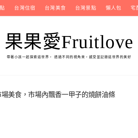
點
台灣住宿
台灣美食
台灣景點
懶人包
宅
果果愛Fruitlove
帶著小孩一起探索這世界， 透過不同的視角來，感受並記錄這世界的美好
三市場美食，市場內飄香一甲子的燒餅油條