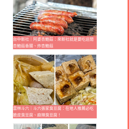
台中新社｜阿婆杏鮑菇：來新社就是要吃這間
杏鮑菇香腸、炸杏鮑菇
雲林斗六｜斗六張家臭豆腐：在地人推薦必吃
脆皮臭豆腐、麻辣臭豆腐！