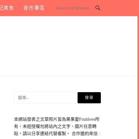
配美食
夜市專區
搜
尋
關
鍵
本網站發表之文章照片皆為果果愛Fruitlove所
字:
有，未經授權勿將站內之文字、圖片任意轉
貼，請以分享連結代替複製。 合作邀約來信 :