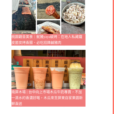
桃園觀音美食｜魷豬yaya碳烤：在地人私藏鐵
皮屋炭烤香腸、必吃招牌鹹豬肉
南屏木場 | 台中向上市場木瓜牛奶專賣，不加
一滴水的香濃好喝，木瓜來至屏東自家果園新
鮮直送