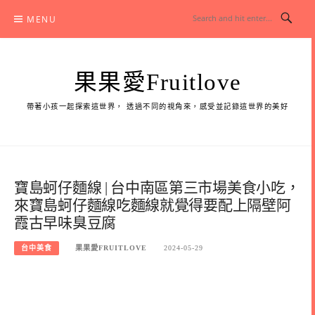
Skip
MENU
to
content
果果愛Fruitlove
帶著小孩一起探索這世界， 透過不同的視角來，感受並記錄這世界的美好
寶島蚵仔麵線 | 台中南區第三市場美食小吃，
來寶島蚵仔麵線吃麵線就覺得要配上隔壁阿
霞古早味臭豆腐
台中美食
果果愛FRUITLOVE
2024-05-29