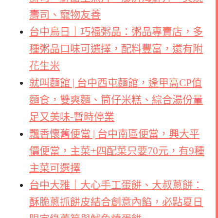
壽司、寵物友善
台中烏日｜巧福粥品：粥品專賣店，多
種粥品口味可選擇，配料豐富，還有附
花生米
就叫麵館 | 台中西屯麵館，逢甲高CP值
麵食，雙爽麵、筒仔米糕、綜合湯份量
足又美味-暫時停業
飄香懷舊便當 | 台中南區便當，興大平
價便當，主菜+四配菜只要70元，有9種
主菜可選擇
台中大雅｜大心手工蛋餅、大叔蔥餅：
酥脆蔥抓餅皮結合創意內餡，必點夏日