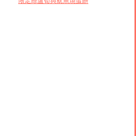
限定綠蘆筍與魷魚燒蛋餅