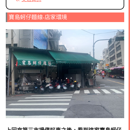
寶島蚵仔麵線-店家環境