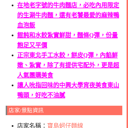
在地老字號的牛肉麵店，必吃內用限定
的生涮牛肉麵，還有老饕最愛的麻辣鴨
血泡飯
餛飩和水餃紮實鮮甜，麵條Q彈，份量
飽足又平價
正宗東北手工水餃，餅皮Q彈，內餡鮮
嫩、紮實，除了有提供宅配外，更是超
人氣團購美食
讓人吮指回味的中興大學宵夜美食東山
鴨頭，好吃不油膩
店家/景點資訊
店家名稱：
寶島蚵仔麵線