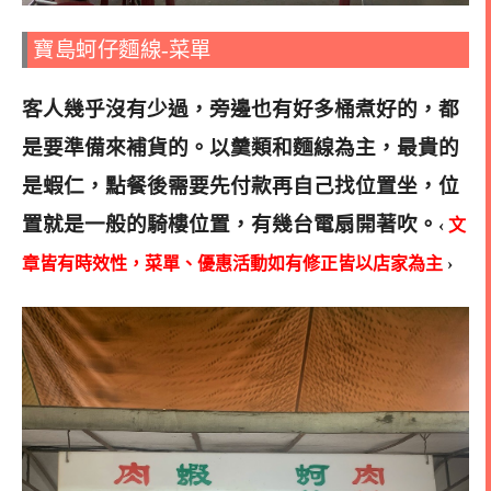
寶島蚵仔麵線-菜單
客人幾乎沒有少過，旁邊也有好多桶煮好的，都
是要準備來補貨的。以羹類和麵線為主，最貴的
是蝦仁，點餐後需要先付款再自己找位置坐，位
置就是一般的騎樓位置，有幾台電扇開著吹。
‹
文
章皆有時效性，菜單、優惠活動如有修正皆以店家為主
›