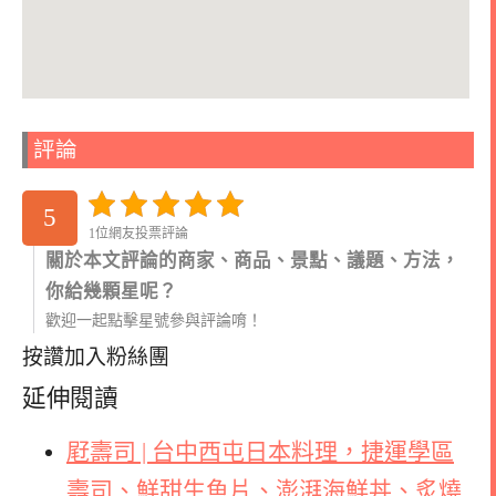
評論
5
1位網友投票評論
關於本文評論的商家、商品、景點、議題、方法，
你給幾顆星呢？
歡迎一起點擊星號參與評論唷！
按讚加入粉絲團
延伸閱讀
屘壽司 | 台中西屯日本料理，捷運學區
壽司、鮮甜生魚片、澎湃海鮮丼、炙燒