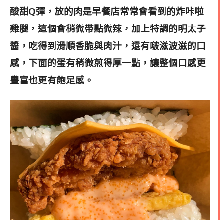
酸甜Q彈，放的肉是早餐店
常常會看到的炸
咔啦
雞腿，這個會稍微帶點微辣，加上特調的明太子
醬，吃得到滑順香脆與肉汁，還有啵滋波滋的口
感，下面的蛋有稍微煎得厚一點，讓整個口感更
豐富也更有飽足感。