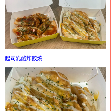
起司乳酪炸餃燒