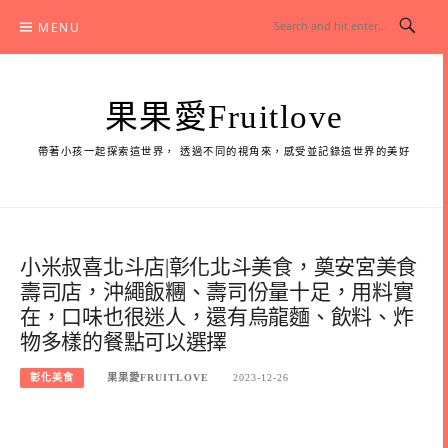
Skip
MENU
to
content
果果愛Fruitlove
帶著小孩一起探索這世界， 透過不同的視角來，感受並記錄這世界的美好
小米叔喜北斗店|彰化北斗美食，奠安宮美食
壽司店，沖繩飯糰、壽司份量十足，用料實
在，口味也很迷人，還有烏龍麵、飲料、炸
物多樣的餐點可以選擇
彰化美食
果果愛FRUITLOVE
2023-12-26