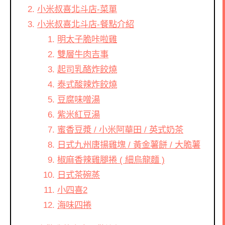
小米叔喜北斗店-菜單
小米叔喜北斗店-餐點介紹
明太子脆咔啦雞
雙層牛肉吉事
起司乳酪炸餃燒
泰式酸辣炸餃燒
豆腐味噌湯
紫米紅豆湯
蜜香豆漿 / 小米阿華田 / 英式奶茶
日式九州唐揚雞塊 / 黃金薯餅 / 大脆薯
椒麻香辣雞腿捲 ( 細烏龍麵 )
日式茶碗蒸
小四喜2
海味四捲