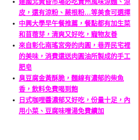
建國北黃昏市場必吃貴州風味涼麵、涼
皮，還有涼粉、蕨根粉…等美食可選擇
中興大學早午餐推薦，餐點都有加生菜
和苜蓿芽，清爽又好吃，寵物友善
來自彰化南瑤宮旁的肉圓，巷弄民宅裡
的美味，消費還送肉圓油所製成的手工
肥皂
臭豆腐金黃酥脆，麵線有濃郁的柴魚
香，飲料免費喝到飽
日式咖哩醬濃郁又好吃，份量十足，內
用小菜、豆腐味噌湯免費續加