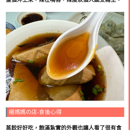
楊媽媽の店-食後心得
蒸餃好好吃，飽滿紮實的外觀也讓人看了很有食