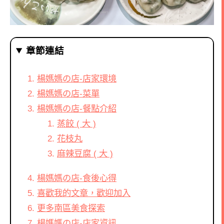
章節連結
楊媽媽の店-店家環境
楊媽媽の店-菜單
楊媽媽の店-餐點介紹
蒸餃 ( 大 )
花枝丸
麻辣豆腐 ( 大 )
楊媽媽の店-食後心得
喜歡我的文章，歡迎加入
更多南區美食探索
楊媽媽の店-店家資訊