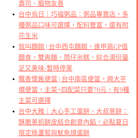
壽司、寵物友善
台中烏日｜巧福粥品：粥品專賣店，多
種粥品口味可選擇，配料豐富，還有附
花生米
就叫麵館 | 台中西屯麵館，逢甲高CP值
麵食，雙爽麵、筒仔米糕、綜合湯份量
足又美味-暫時停業
飄香懷舊便當 | 台中南區便當，興大平
價便當，主菜+四配菜只要70元，有9種
主菜可選擇
台中大雅｜大心手工蛋餅、大叔蔥餅：
酥脆蔥抓餅皮結合創意內餡，必點夏日
限定綠蘆筍與魷魚燒蛋餅