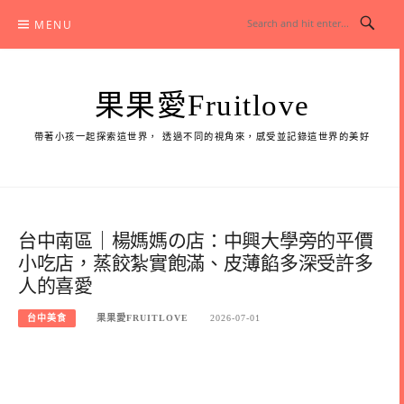
Skip
MENU
to
content
果果愛Fruitlove
帶著小孩一起探索這世界， 透過不同的視角來，感受並記錄這世界的美好
台中南區｜楊媽媽の店：中興大學旁的平價
小吃店，蒸餃紮實飽滿、皮薄餡多深受許多
人的喜愛
台中美食
果果愛FRUITLOVE
2026-07-01