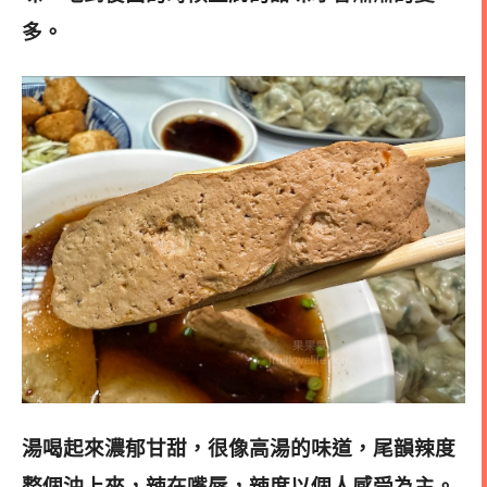
多
。
湯喝起來濃郁甘甜，很像高湯的味道，尾韻辣度
整個沖上來，辣在嘴唇，辣度以個人感受為主。