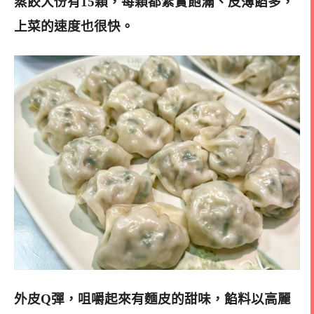
蒸餃大份有15顆，每顆都紮實飽滿、皮薄餡多，
上菜的速度也很快
。
外皮Q彈，咀嚼起來有麵皮的甜味，餡料以高麗