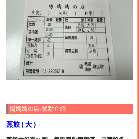
楊媽媽の店-餐點介紹
蒸餃 ( 大 )