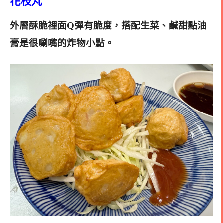
花枝丸
外層酥脆裡面Q彈有脆度，搭配生菜、鹹甜點油
膏是很唰嘴的炸物小點
。