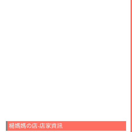
楊媽媽の店-店家資訊