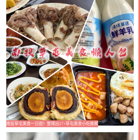
南投草屯美食一日遊〉整理出27+草屯美食小吃推薦