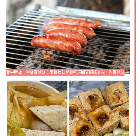
台中新社｜阿婆杏鮑菇：來新社就是要吃這間杏鮑菇香腸、炸杏鮑菇