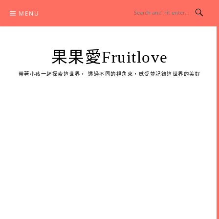
Skip
MENU
to
content
果果愛Fruitlove
帶著小孩一起探索這世界， 透過不同的視角來，感受並記錄這世界的美好