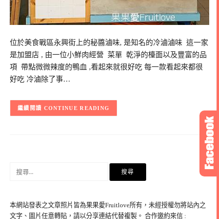
位於美食戰區永興街上的秘醬滷味, 是知名的冷滷滷味 這一家
是加盟店 , 由一位小鮮肉經營 菜單 乾淨的檯面以及豐富的品
項 帶點微微辣度的鴨血 ,看起來就很好吃 每一款看起來都很
好吃 冷滷除了事…
CONTINUE READING
搜
尋
關
鍵
本網站發表之文章照片皆為果果愛Fruitlove所有，未經授權勿將站內之
字:
文字、圖片任意轉貼，請以分享連結代替複製。 合作邀約來信 :