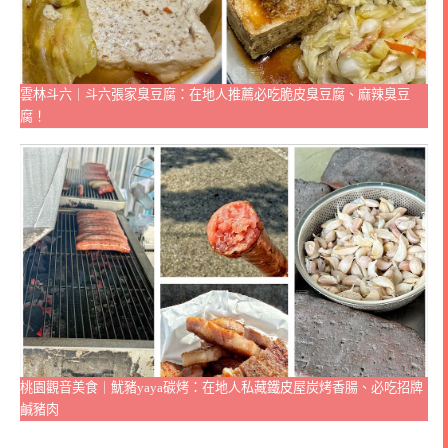
雲林斗六｜斗六張家臭豆腐：在地人推薦必吃脆皮臭豆腐、麻辣臭豆
腐！
桃園觀音美食｜魷豬yaya碳烤：在地人私藏鐵皮屋炭烤香腸、必吃招牌
鹹豬肉