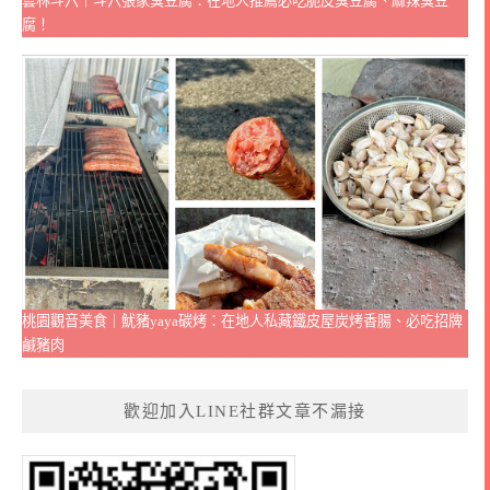
雲林斗六｜斗六張家臭豆腐：在地人推薦必吃脆皮臭豆腐、麻辣臭豆
腐！
桃園觀音美食｜魷豬yaya碳烤：在地人私藏鐵皮屋炭烤香腸、必吃招牌
鹹豬肉
歡迎加入LINE社群文章不漏接