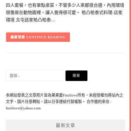
四人套餐，也有單點桌菜，不管多少人來都很合適，內用環境
很像是在動物園裡，讓人覺得很可愛。 帢凸帢泰式料理-店家
環境 北屯這家帢凸帢泰…
CONTINUE READING
搜
尋
關
鍵
本網站發表之文章照片皆為果果愛Fruitlove所有，未經授權勿將站內之
字:
文字、圖片任意轉貼，請以分享連結代替複製。 合作邀約來信 :
fruitlove@yahoo.com
最新文章