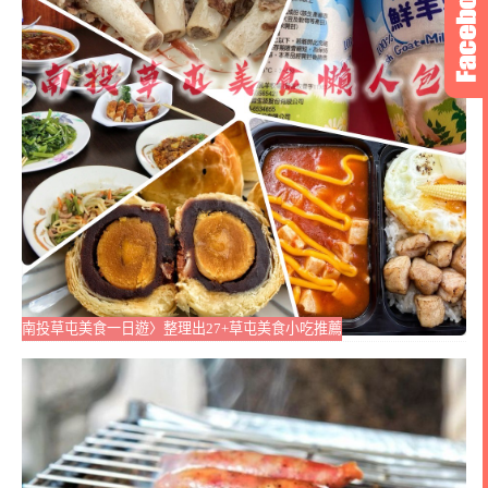
南投草屯美食一日遊〉整理出27+草屯美食小吃推薦