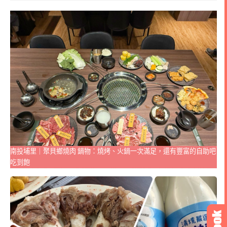
南投埔里｜聚貝鄉燒肉 鍋物：燒烤、火鍋一次滿足，還有豐富的自助吧
吃到飽