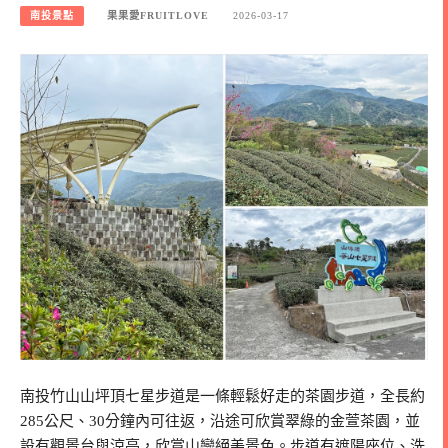
南投景點
果果愛FRUITLOVE
2026-03-17
南投竹山山坪頂七星步道是一條輕鬆好走的茶園步道，全長約
285公尺、30分鐘內可往返，沿途可欣賞翠綠的金萱茶園，並
設有觀景台與涼亭，欣賞山巒絕美景色。步道有遮陽座位、洗