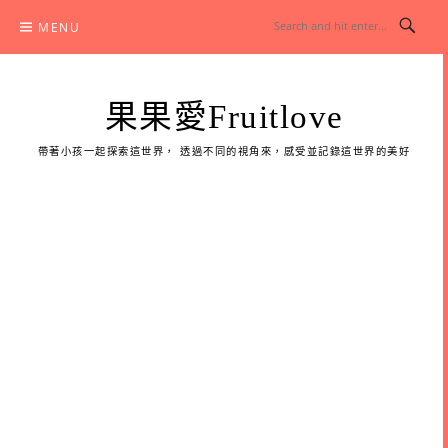
Skip
MENU
to
content
果果愛Fruitlove
帶著小孩一起探索這世界， 透過不同的視角來，感受並記錄這世界的美好