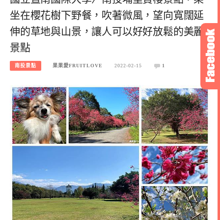
坐在櫻花樹下野餐，吹著微風，望向寬闊延
伸的草地與山景，讓人可以好好放鬆的美麗
景點
南投景點
果果愛FRUITLOVE
2022-02-15
1