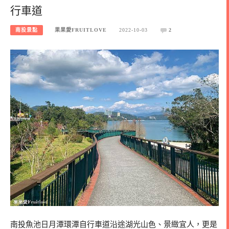
行車道
南投景點
果果愛FRUITLOVE
2022-10-03
2
南投魚池日月潭環潭自行車道沿途湖光山色、景緻宜人，更是