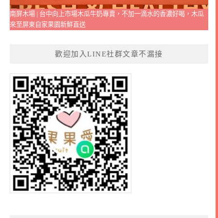
南屏木場 | 台中向上市場木瓜牛奶專賣，不加一滴水的香濃好喝，木瓜
來至屏東自家果園新鮮直送
歡迎加入LINE社群文章不漏接