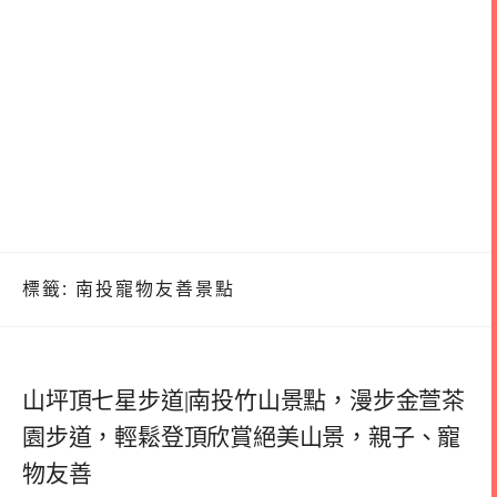
標籤:
南投寵物友善景點
山坪頂七星步道|南投竹山景點，漫步金萱茶
園步道，輕鬆登頂欣賞絕美山景，親子、寵
物友善