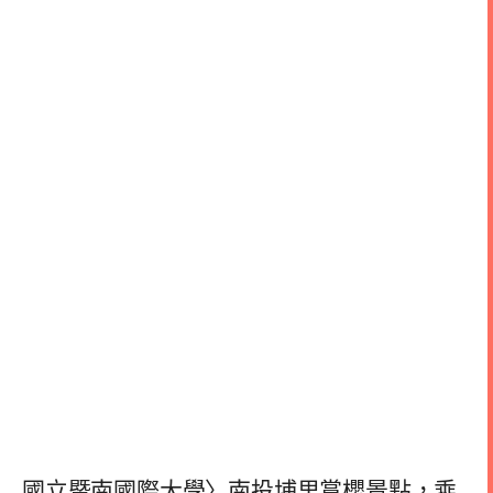
國立暨南國際大學〉南投埔里賞櫻景點，乘