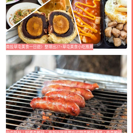
南投草屯美食一日遊〉整理出27+草屯美食小吃推薦
台中新社｜阿婆杏鮑菇：來新社就是要吃這間杏鮑菇香腸、炸杏鮑菇