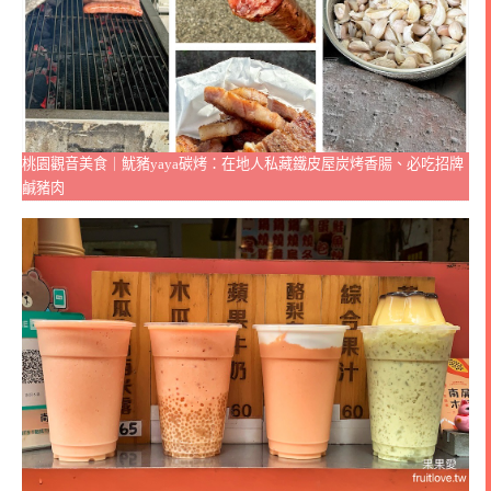
桃園觀音美食｜魷豬yaya碳烤：在地人私藏鐵皮屋炭烤香腸、必吃招牌
鹹豬肉