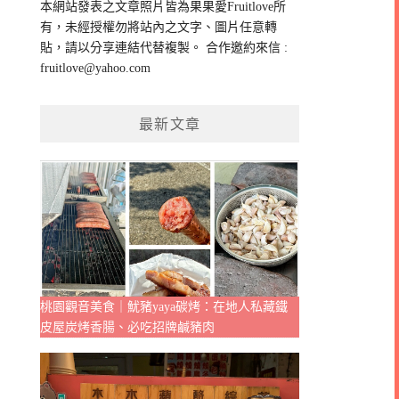
本網站發表之文章照片皆為果果愛Fruitlove所
字:
有，未經授權勿將站內之文字、圖片任意轉
貼，請以分享連結代替複製。 合作邀約來信 :
fruitlove@yahoo.com
最新文章
桃園觀音美食｜魷豬yaya碳烤：在地人私藏鐵
皮屋炭烤香腸、必吃招牌鹹豬肉