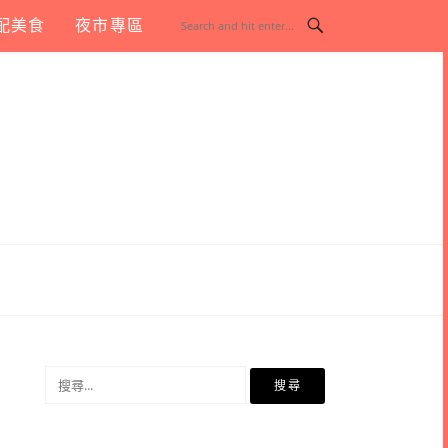
配美食
夜市專區
搜
尋
關
鍵