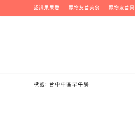
Skip
認識果果愛
寵物友善美食
寵物友善景
to
content
標籤:
台中中區早午餐