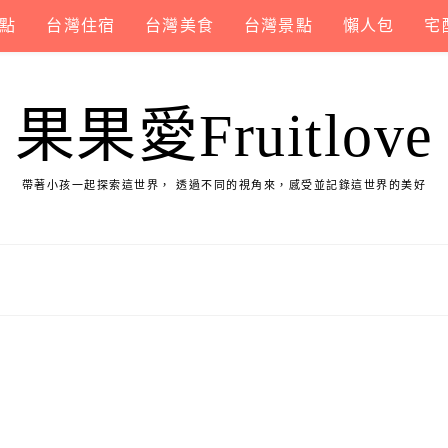
點
台灣住宿
台灣美食
台灣景點
懶人包
宅
果果愛Fruitlove
帶著小孩一起探索這世界， 透過不同的視角來，感受並記錄這世界的美好