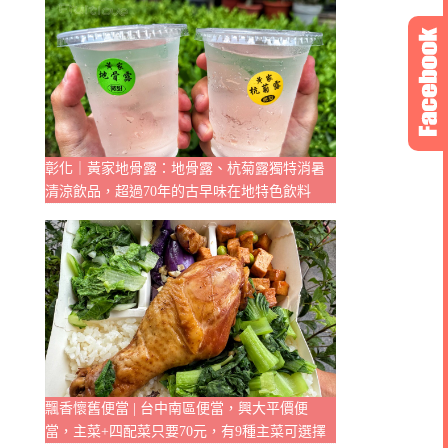
彰化｜黃家地骨露：地骨露、杭菊露獨特消暑
清涼飲品，超過70年的古早味在地特色飲料
飄香懷舊便當 | 台中南區便當，興大平價便
當，主菜+四配菜只要70元，有9種主菜可選擇