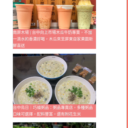
南屏木場 | 台中向上市場木瓜牛奶專賣，不加
一滴水的香濃好喝，木瓜來至屏東自家果園新
鮮直送
台中烏日｜巧福粥品：粥品專賣店，多種粥品
口味可選擇，配料豐富，還有附花生米