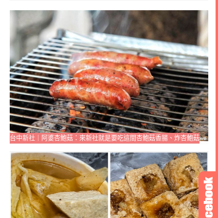
台中新社｜阿婆杏鮑菇：來新社就是要吃這間杏鮑菇香腸、炸杏鮑菇