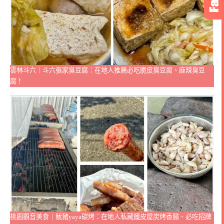
雲林斗六｜斗六張家臭豆腐：在地人推薦必吃脆皮臭豆腐、麻辣臭豆
腐！
桃園觀音美食｜魷豬yaya碳烤：在地人私藏鐵皮屋炭烤香腸、必吃招牌