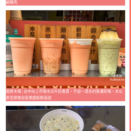
鹹豬肉
南屏木場 | 台中向上市場木瓜牛奶專賣，不加一滴水的香濃好喝，木瓜
來至屏東自家果園新鮮直送