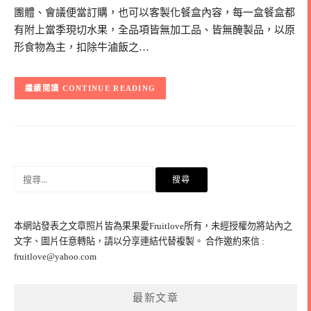
團體、會議便當訂購，也可以客製化餐盒內容，每一盒餐盒都
有附上當季現切水果，全品項皆無加工品、皆無醃製品，以原
形食物為主，扣除牛滷飯之…
CONTINUE READING
搜
尋
關
鍵
本網站發表之文章照片皆為果果愛Fruitlove所有，未經授權勿將站內之
字:
文字、圖片任意轉貼，請以分享連結代替複製。 合作邀約來信 :
fruitlove@yahoo.com
最新文章