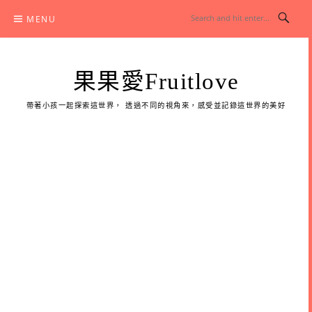
Skip
MENU
to
content
果果愛Fruitlove
帶著小孩一起探索這世界， 透過不同的視角來，感受並記錄這世界的美好