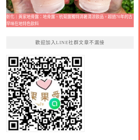
彰化｜黃家地骨露：地骨露、杭菊露獨特消暑清涼飲品，超過70年的古
早味在地特色飲料
歡迎加入LINE社群文章不漏接