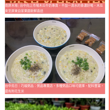
南屏木場 | 台中向上市場木瓜牛奶專賣，不加一滴水的香濃好喝，木瓜
來至屏東自家果園新鮮直送
台中烏日｜巧福粥品：粥品專賣店，多種粥品口味可選擇，配料豐富，
還有附花生米