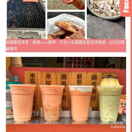
桃園觀音美食｜魷豬yaya碳烤：在地人私藏鐵皮屋炭烤香腸、必吃招牌
鹹豬肉