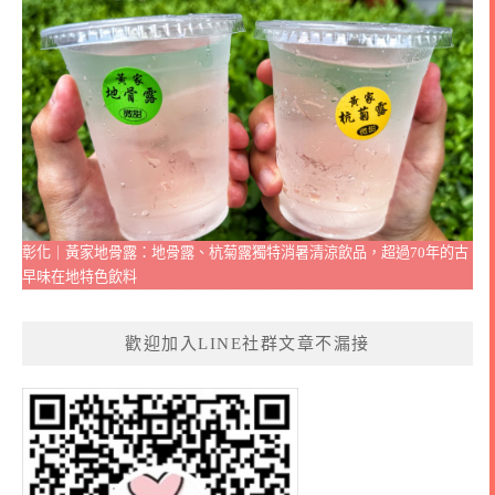
彰化｜黃家地骨露：地骨露、杭菊露獨特消暑清涼飲品，超過70年的古
早味在地特色飲料
歡迎加入LINE社群文章不漏接