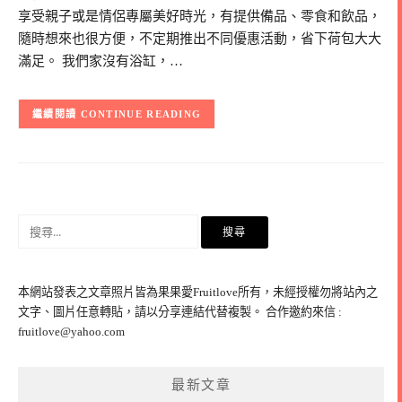
享受親子或是情侶專屬美好時光，有提供備品、零食和飲品，
隨時想來也很方便，不定期推出不同優惠活動，省下荷包大大
滿足。 我們家沒有浴缸，…
CONTINUE READING
搜
尋
關
鍵
本網站發表之文章照片皆為果果愛Fruitlove所有，未經授權勿將站內之
字:
文字、圖片任意轉貼，請以分享連結代替複製。 合作邀約來信 :
fruitlove@yahoo.com
最新文章