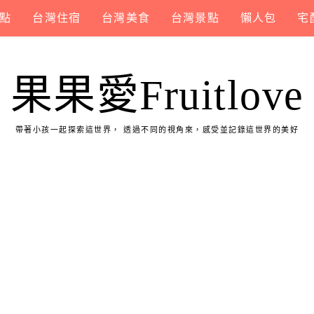
點
台灣住宿
台灣美食
台灣景點
懶人包
宅
果果愛Fruitlove
帶著小孩一起探索這世界， 透過不同的視角來，感受並記錄這世界的美好