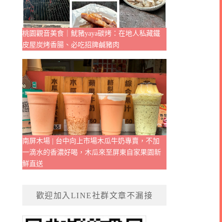
桃園觀音美食｜魷豬yaya碳烤：在地人私藏鐵
皮屋炭烤香腸、必吃招牌鹹豬肉
南屏木場 | 台中向上市場木瓜牛奶專賣，不加
一滴水的香濃好喝，木瓜來至屏東自家果園新
鮮直送
歡迎加入LINE社群文章不漏接