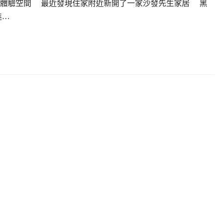
的體驗空間 最近發現住家附近新開了一家沙發先生家居 黑
進…