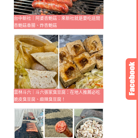
台中新社｜阿婆杏鮑菇：來新社就是要吃這間
杏鮑菇香腸、炸杏鮑菇
雲林斗六｜斗六張家臭豆腐：在地人推薦必吃
脆皮臭豆腐、麻辣臭豆腐！