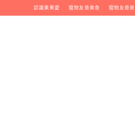
Skip
認識果果愛
寵物友善美食
寵物友善景
to
content