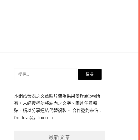
搜
尋
關
鍵
本網站發表之文章照片皆為果果愛Fruitlove所
字:
有，未經授權勿將站內之文字、圖片任意轉
貼，請以分享連結代替複製。 合作邀約來信 :
fruitlove@yahoo.com
最新文章