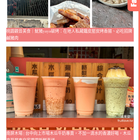
桃園觀音美食｜魷豬yaya碳烤：在地人私藏鐵皮屋炭烤香腸、必吃招牌
鹹豬肉
南屏木場 | 台中向上市場木瓜牛奶專賣，不加一滴水的香濃好喝，木瓜