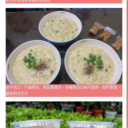
來至屏東自家果園新鮮直送
台中烏日｜巧福粥品：粥品專賣店，多種粥品口味可選擇，配料豐富，
還有附花生米