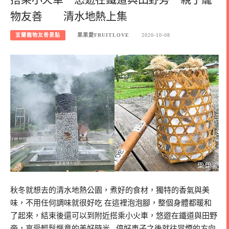
物友善 清水地熱上集
宜蘭寵物友善景點
果果愛FRUITLOVE
2020-10-08
秋冬就想去的清水地熱公園，煮好的食材，獨特的香氣與美
味，不用任何調味就很好吃 在這裡泡泡腳，整個身體都暖和
了起來，結束後還可以到附近搭乘小火車，悠遊在鐵道與田野
旁，享受輕鬆愜意的美好時光 停好車子之後就往冒煙的方向