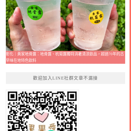
彰化｜黃家地骨露：地骨露、杭菊露獨特消暑清涼飲品，超過70年的古
早味在地特色飲料
歡迎加入LINE社群文章不漏接