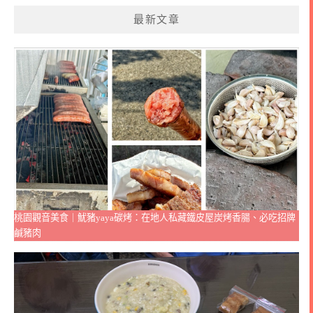
最新文章
桃園觀音美食｜魷豬yaya碳烤：在地人私藏鐵皮屋炭烤香腸、必吃招牌
鹹豬肉