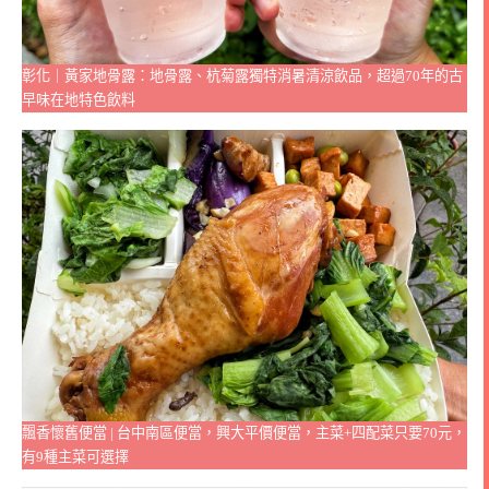
彰化｜黃家地骨露：地骨露、杭菊露獨特消暑清涼飲品，超過70年的古
早味在地特色飲料
飄香懷舊便當 | 台中南區便當，興大平價便當，主菜+四配菜只要70元，
有9種主菜可選擇