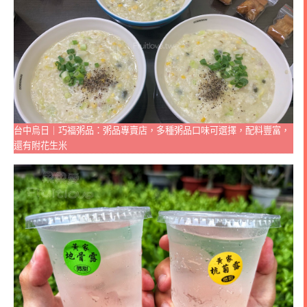
台中烏日｜巧福粥品：粥品專賣店，多種粥品口味可選擇，配料豐富，
還有附花生米