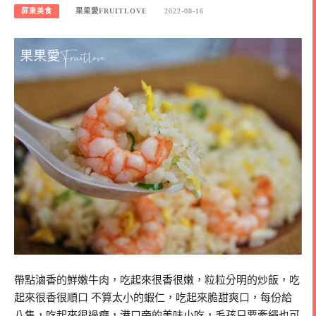
屏東美食
果果愛FRUITLOVE
2022-08-16
帶點滷香的鮮嫩牛肉，吃起來很香很嫩，粒粒分明的炒飯，吃
起來很香很順口 不算太小的蝦仁，吃起來脆甜爽口，每份給
八隻，吃起來很過癮，港口旁的美味小吃，毛孩只要牽繩也可