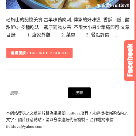
老旗山的記憶美食.古早味鴨肉刺, 傳承的好味道 香酥口感 , 酸
甜鮮Q 多種吃法 親子寵物友善 不限大小最少牽繩即可 文章
目錄: 1. 店家外觀 2. 菜單 3. 餐點評價 …
CONTINUE READING
搜
尋
關
鍵
本網站發表之文章照片皆為果果愛Fruitlove所有，未經授權勿將站內之
字:
文字、圖片任意轉貼，請以分享連結代替複製。 合作邀約來信 :
fruitlove@yahoo.com