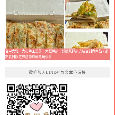
台中大雅｜大心手工蛋餅、大叔蔥餅：酥脆蔥抓餅皮結合創意內餡，必
點夏日限定綠蘆筍與魷魚燒蛋餅
歡迎加入LINE社群文章不漏接