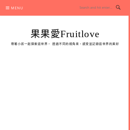
Skip
MENU
to
content
果果愛Fruitlove
帶著小孩一起探索這世界， 透過不同的視角來，感受並記錄這世界的美好