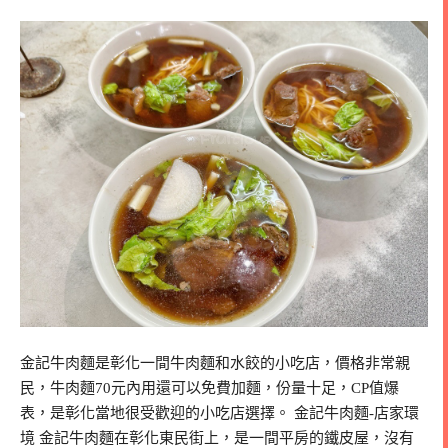
金記牛肉麵是彰化一間牛肉麵和水餃的小吃店，價格非常親
民，牛肉麵70元內用還可以免費加麵，份量十足，CP值爆
表，是彰化當地很受歡迎的小吃店選擇。 金記牛肉麵-店家環
境 金記牛肉麵在彰化東民街上，是一間平房的鐵皮屋，沒有