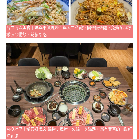
台中南區美食｜味興平價現炒：興大生私藏平價炒飯炒麵，免費冬瓜檸
檬無限暢飲，萌貓陪吃
南投埔里｜聚貝鄉燒肉 鍋物：燒烤、火鍋一次滿足，還有豐富的自助吧
吃到飽