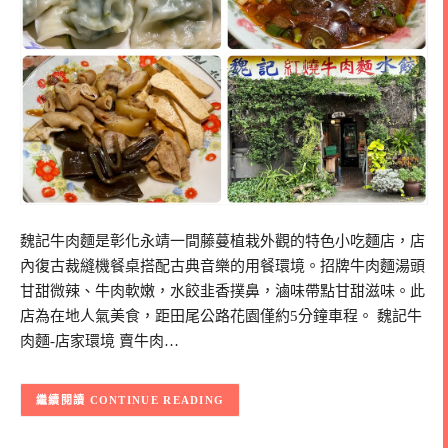
魏記牛肉麵是彰化永靖一間藤蔓植栽外觀的特色小吃麵店，店
內復古裁縫機餐桌搭配古典音樂的用餐環境。招牌牛肉麵湯頭
甘甜微辣、牛肉軟嫩，水餃韭香撲鼻，滷味帶點甘甜滋味。此
店為在地人氣美食，距田尾公路花園僅約5分鐘車程。 魏記牛
肉麵-店家環境 賣牛肉…
CONTINUE READING