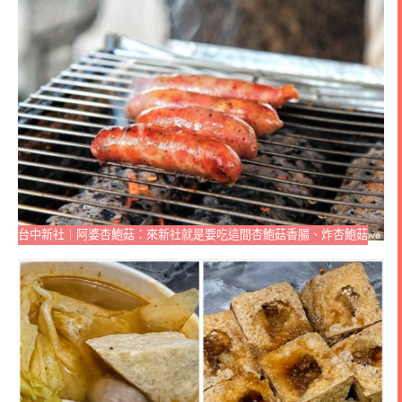
台中新社｜阿婆杏鮑菇：來新社就是要吃這間杏鮑菇香腸、炸杏鮑菇