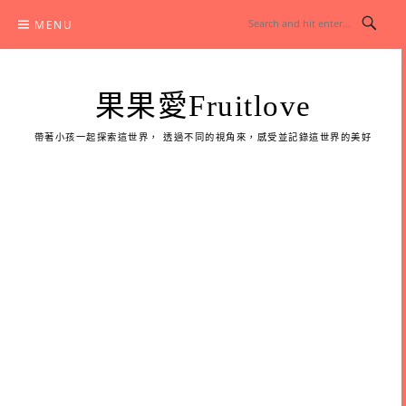
Skip
MENU
to
content
果果愛Fruitlove
帶著小孩一起探索這世界， 透過不同的視角來，感受並記錄這世界的美好