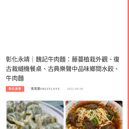
彰化永靖｜魏記牛肉麵：藤蔓植栽外觀、復
古裁縫機餐桌、古典樂聲中品味鄉間水餃、
牛肉麵
彰化美食
果果愛FRUITLOVE
2025-09-09