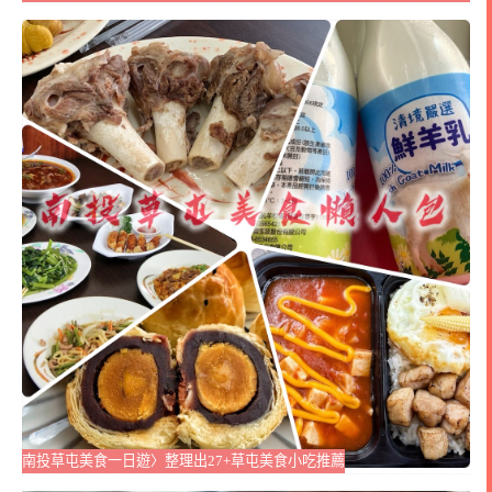
南投草屯美食一日遊〉整理出27+草屯美食小吃推薦