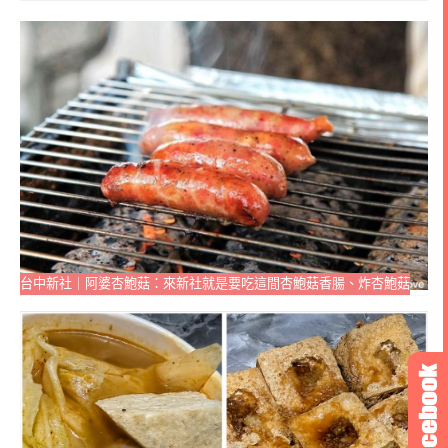
台中新社｜阿婆杏鮑菇：來新社就是要吃這間杏鮑菇香腸、炸杏鮑菇