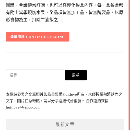
團體、會議便當訂購，也可以客製化餐盒內容，每一盒餐盒都
有附上當季現切水果，全品項皆無加工品、皆無醃製品，以原
形食物為主，扣除牛滷飯之…
CONTINUE READING
搜
尋
關
鍵
本網站發表之文章照片皆為果果愛Fruitlove所有，未經授權勿將站內之
字:
文字、圖片任意轉貼，請以分享連結代替複製。 合作邀約來信 :
fruitlove@yahoo.com
最新文章