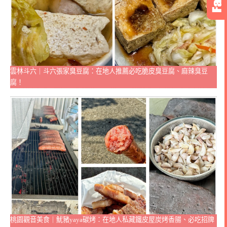
雲林斗六｜斗六張家臭豆腐：在地人推薦必吃脆皮臭豆腐、麻辣臭豆
腐！
桃園觀音美食｜魷豬yaya碳烤：在地人私藏鐵皮屋炭烤香腸、必吃招牌