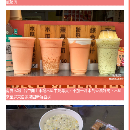
鹹豬肉
南屏木場 | 台中向上市場木瓜牛奶專賣，不加一滴水的香濃好喝，木瓜
來至屏東自家果園新鮮直送