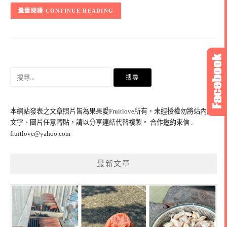
CONTINUE READING
搜
尋
關
鍵
本網站發表之文章照片皆為果果愛Fruitlove所有，未經授權勿將站內之
字:
文字、圖片任意轉貼，請以分享連結代替複製。 合作邀約來信 :
fruitlove@yahoo.com
最新文章