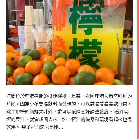
這間位於鹿港老街的柳橙檸檬，是某一次回鹿港天后宮拜拜的
時候，因為小孩想喝飲料而發現的，可以試喝看看喜歡再買，
除了現榨的新鮮果汁外，還可以依照喜好調整酸度。 看到現
榨的果汁，就會想讓人來一杯，榨汁的機器和環境看起來也很
乾淨。 袋子裡面裝著是剛…