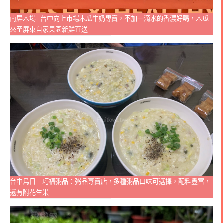
南屏木場 | 台中向上市場木瓜牛奶專賣，不加一滴水的香濃好喝，木瓜
來至屏東自家果園新鮮直送
台中烏日｜巧福粥品：粥品專賣店，多種粥品口味可選擇，配料豐富，
還有附花生米