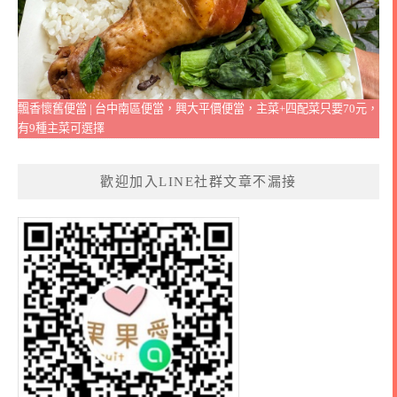
飄香懷舊便當 | 台中南區便當，興大平價便當，主菜+四配菜只要70元，
有9種主菜可選擇
歡迎加入LINE社群文章不漏接