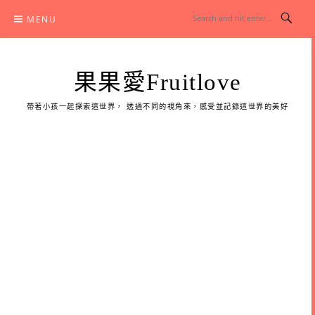
Skip
MENU
to
content
果果愛Fruitlove
帶著小孩一起探索這世界， 透過不同的視角來，感受並記錄這世界的美好