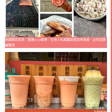
桃園觀音美食｜魷豬yaya碳烤：在地人私藏鐵皮屋炭烤香腸、必吃招牌
鹹豬肉