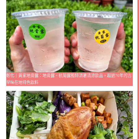
彰化｜黃家地骨露：地骨露、杭菊露獨特消暑清涼飲品，超過70年的古
早味在地特色飲料