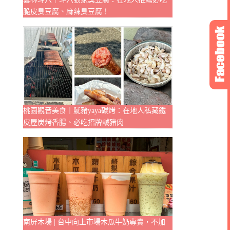
脆皮臭豆腐、麻辣臭豆腐！
桃園觀音美食｜魷豬yaya碳烤：在地人私藏鐵
皮屋炭烤香腸、必吃招牌鹹豬肉
南屏木場 | 台中向上市場木瓜牛奶專賣，不加