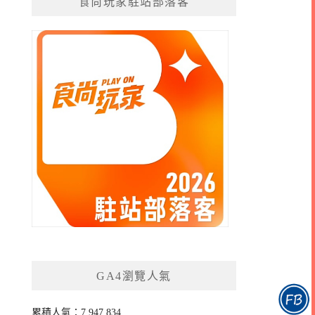
食尚玩家駐站部落客
GA4瀏覽人氣
累積人氣：7,947,834