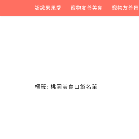
Skip
認識果果愛
寵物友善美食
寵物友善景
to
content
標籤:
桃園美食口袋名單