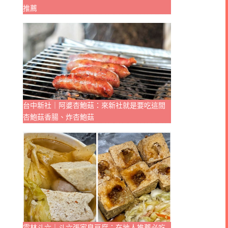
推薦
台中新社｜阿婆杏鮑菇：來新社就是要吃這間
杏鮑菇香腸、炸杏鮑菇
雲林斗六｜斗六張家臭豆腐：在地人推薦必吃