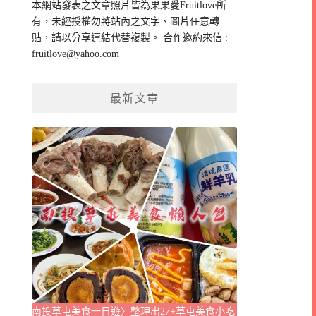
本網站發表之文章照片皆為果果愛Fruitlove所
字:
有，未經授權勿將站內之文字、圖片任意轉
貼，請以分享連結代替複製。 合作邀約來信 :
fruitlove@yahoo.com
最新文章
南投草屯美食一日遊〉整理出27+草屯美食小吃