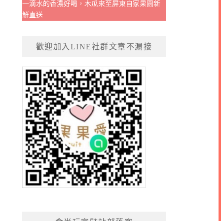
一滴水的香濃好喝，木瓜來至屏東自家果園新
鮮直送
歡迎加入LINE社群文章不漏接