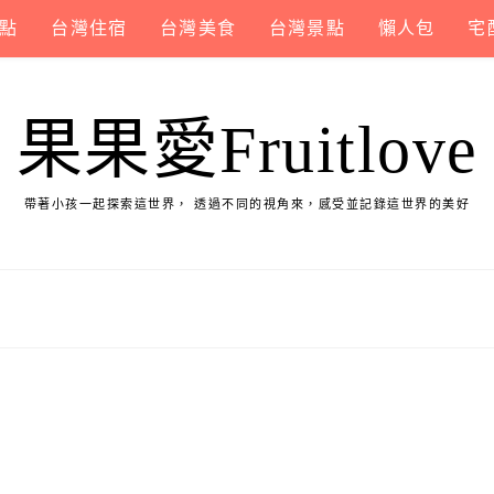
點
台灣住宿
台灣美食
台灣景點
懶人包
宅
果果愛Fruitlove
帶著小孩一起探索這世界， 透過不同的視角來，感受並記錄這世界的美好