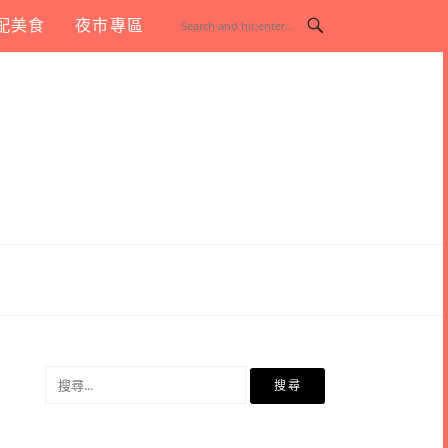
配美食
夜市專區
搜
尋
關
鍵