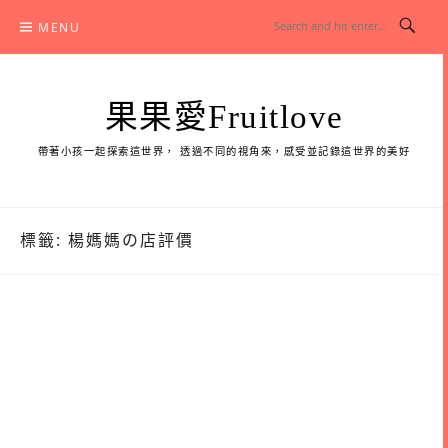
Skip
MENU
to
content
果果愛Fruitlove
帶著小孩一起探索這世界， 透過不同的視角來，感受並記錄這世界的美好
標籤:
楊媽媽の店評價