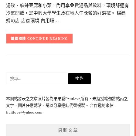
湯餃、麻辣豆腐和小菜，內用享免費湯品與飲料，環境舒適有
冷氣開放，是中興大學學生及在地人午晚餐的好選擇。 楊媽
媽の店-店家環境 內用環…
CONTINUE READING
搜
尋
關
鍵
本網站發表之文章照片皆為果果愛Fruitlove所有，未經授權勿將站內之
字:
文字、圖片任意轉貼，請以分享連結代替複製。 合作邀約來信 :
fruitlove@yahoo.com
最新文章