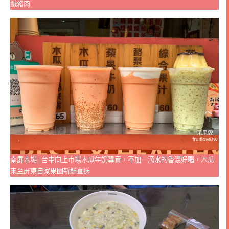
鹹豬肉
南屏木場 | 台中向上市場木瓜牛奶專賣，不加一滴水的香濃好喝，木瓜
來至屏東自家果園新鮮直送