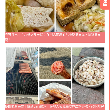
雲林斗六｜斗六張家臭豆腐：在地人推薦必吃脆皮臭豆腐、麻辣臭豆
腐！
桃園觀音美食｜魷豬yaya碳烤：在地人私藏鐵皮屋炭烤香腸、必吃招牌