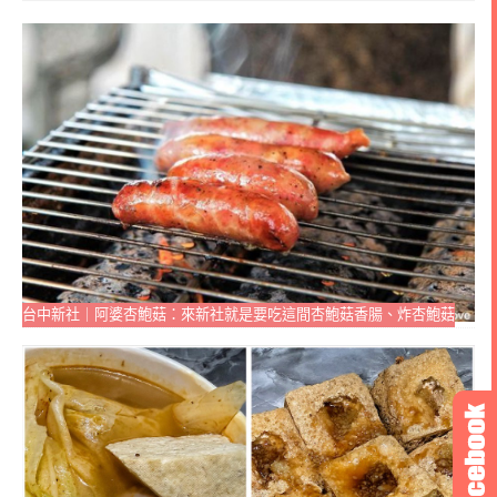
台中新社｜阿婆杏鮑菇：來新社就是要吃這間杏鮑菇香腸、炸杏鮑菇