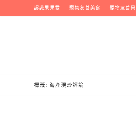
Skip
認識果果愛
寵物友善美食
寵物友善景
to
content
標籤:
海產現炒評論