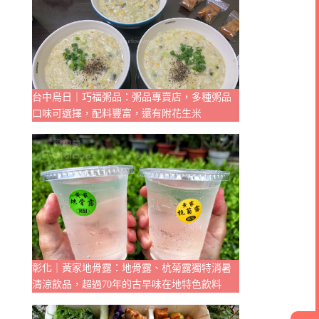
台中烏日｜巧福粥品：粥品專賣店，多種粥品
口味可選擇，配料豐富，還有附花生米
彰化｜黃家地骨露：地骨露、杭菊露獨特消暑
清涼飲品，超過70年的古早味在地特色飲料