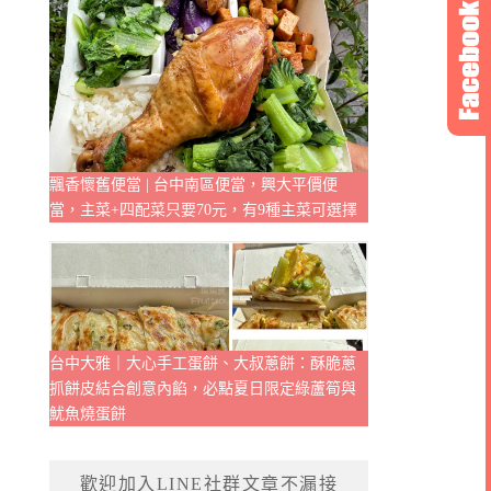
飄香懷舊便當 | 台中南區便當，興大平價便
當，主菜+四配菜只要70元，有9種主菜可選擇
台中大雅｜大心手工蛋餅、大叔蔥餅：酥脆蔥
抓餅皮結合創意內餡，必點夏日限定綠蘆筍與
魷魚燒蛋餅
歡迎加入LINE社群文章不漏接