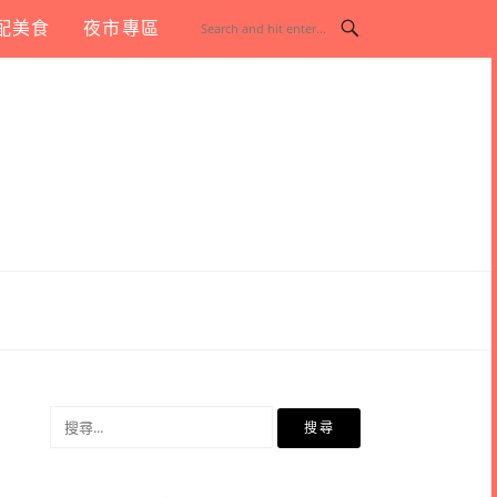
配美食
夜市專區
搜
尋
關
鍵