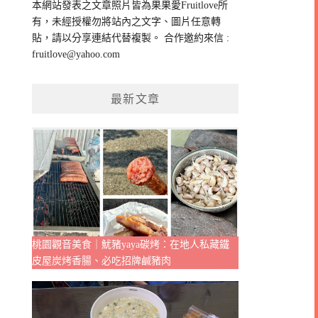
本網站發表之文章照片皆為果果愛Fruitlove所
字:
有，未經授權勿將站內之文字、圖片任意轉
貼，請以分享連結代替複製。 合作邀約來信 :
fruitlove@yahoo.com
最新文章
桃園觀音美食｜魷豬yaya碳烤：在地人私藏鐵
皮屋炭烤香腸、必吃招牌鹹豬肉