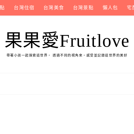
點
台灣住宿
台灣美食
台灣景點
懶人包
宅
果果愛Fruitlove
帶著小孩一起探索這世界， 透過不同的視角來，感受並記錄這世界的美好