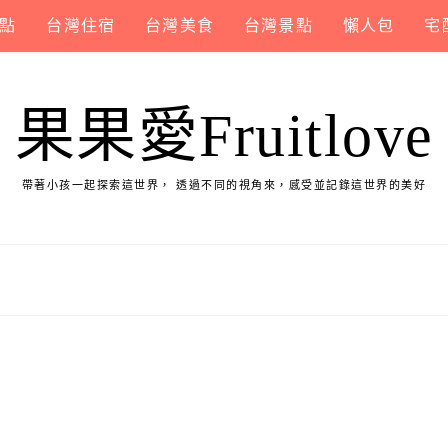
點
台灣住宿
台灣美食
台灣景點
懶人包
宅
果果愛Fruitlove
帶著小孩一起探索這世界， 透過不同的視角來，感受並記錄這世界的美好