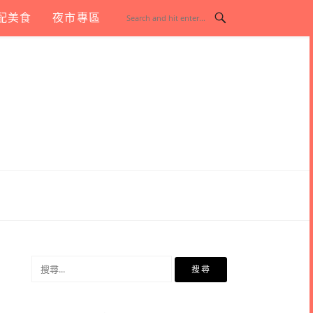
配美食
夜市專區
搜
尋
關
鍵