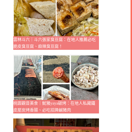
雲林斗六｜斗六張家臭豆腐：在地人推薦必吃
脆皮臭豆腐、麻辣臭豆腐！
桃園觀音美食｜魷豬yaya碳烤：在地人私藏鐵
皮屋炭烤香腸、必吃招牌鹹豬肉