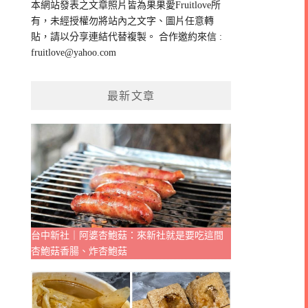
本網站發表之文章照片皆為果果愛Fruitlove所
字:
有，未經授權勿將站內之文字、圖片任意轉
貼，請以分享連結代替複製。 合作邀約來信 :
fruitlove@yahoo.com
最新文章
台中新社｜阿婆杏鮑菇：來新社就是要吃這間
杏鮑菇香腸、炸杏鮑菇