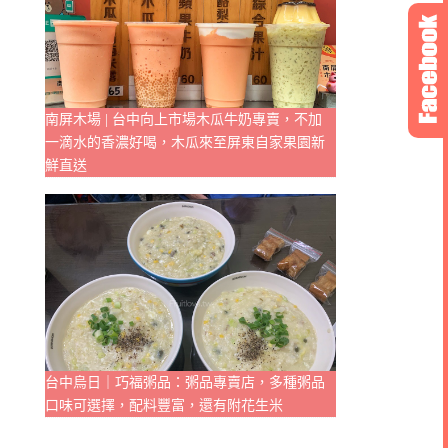
南屏木場 | 台中向上市場木瓜牛奶專賣，不加
一滴水的香濃好喝，木瓜來至屏東自家果園新
鮮直送
台中烏日｜巧福粥品：粥品專賣店，多種粥品
口味可選擇，配料豐富，還有附花生米