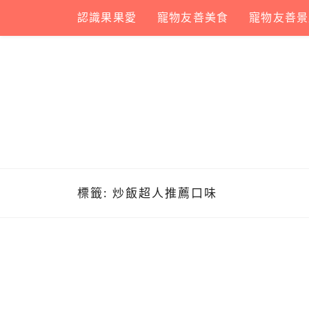
Skip
認識果果愛
寵物友善美食
寵物友善景
to
content
標籤:
炒飯超人推薦口味