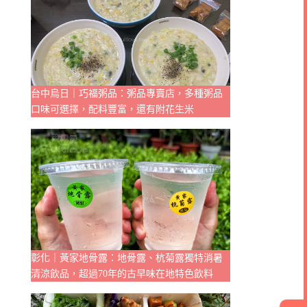
台中烏日｜巧福粥品：粥品專賣店，多種粥品
口味可選擇，配料豐富，還有附花生米
彰化｜黃家地骨露：地骨露、杭菊露獨特消暑
清涼飲品，超過70年的古早味在地特色飲料