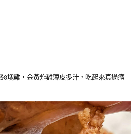
餐8塊雞，金黃炸雞薄皮多汁，吃起來真過癮