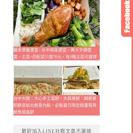
飄香懷舊便當 | 台中南區便當，興大平價便
當，主菜+四配菜只要70元，有9種主菜可選擇
台中大雅｜大心手工蛋餅、大叔蔥餅：酥脆蔥
抓餅皮結合創意內餡，必點夏日限定綠蘆筍與
魷魚燒蛋餅
歡迎加入LINE社群文章不漏接