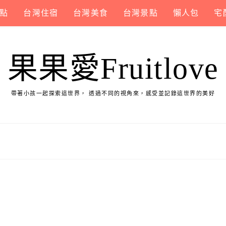
點
台灣住宿
台灣美食
台灣景點
懶人包
宅
果果愛Fruitlove
帶著小孩一起探索這世界， 透過不同的視角來，感受並記錄這世界的美好