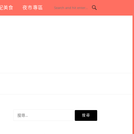
配美食
夜市專區
搜
尋
關
鍵