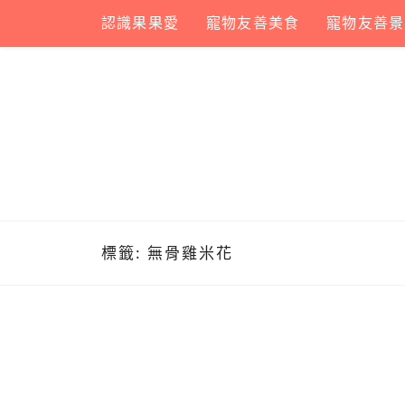
Skip
認識果果愛
寵物友善美食
寵物友善景
to
content
標籤:
無骨雞米花