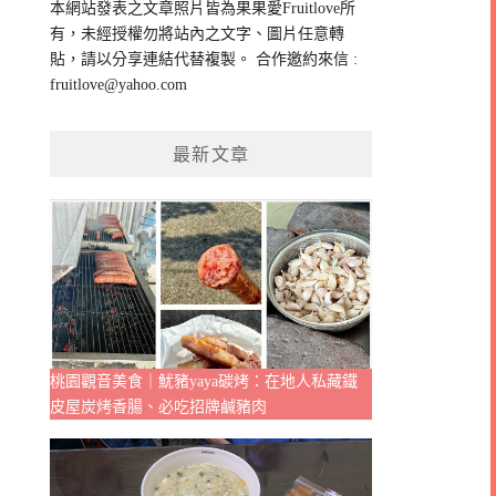
本網站發表之文章照片皆為果果愛Fruitlove所
字:
有，未經授權勿將站內之文字、圖片任意轉
貼，請以分享連結代替複製。 合作邀約來信 :
fruitlove@yahoo.com
最新文章
桃園觀音美食｜魷豬yaya碳烤：在地人私藏鐵
皮屋炭烤香腸、必吃招牌鹹豬肉