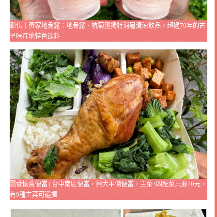
彰化｜黃家地骨露：地骨露、杭菊露獨特消暑清涼飲品，超過70年的古
早味在地特色飲料
飄香懷舊便當 | 台中南區便當，興大平價便當，主菜+四配菜只要70元，
有9種主菜可選擇