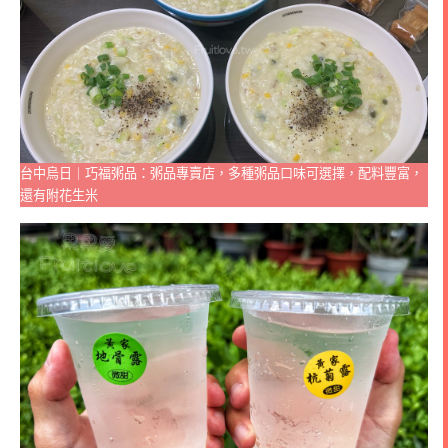
台中烏日｜巧福粥品：粥品專賣店，多種粥品口味可選擇，配料豐富，
還有附花生米