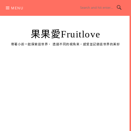
Skip
MENU
to
content
果果愛Fruitlove
帶著小孩一起探索這世界， 透過不同的視角來，感受並記錄這世界的美好