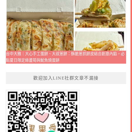
台中大雅｜大心手工蛋餅、大叔蔥餅：酥脆蔥抓餅皮結合創意內餡，必
點夏日限定綠蘆筍與魷魚燒蛋餅
歡迎加入LINE社群文章不漏接