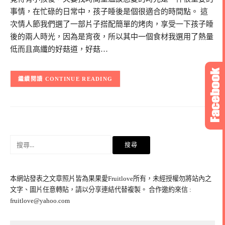
事情，在忙碌的日常中，孩子睡後是個很適合的時間點。 這
次情人節我們選了一部片子搭配簡單的烤肉，享受一下孩子睡
後的兩人時光，因為是宵夜，所以其中一個食材我選用了熱量
低而且高纖的好菇道，好菇…
CONTINUE READING
搜
尋
關
鍵
本網站發表之文章照片皆為果果愛Fruitlove所有，未經授權勿將站內之
字:
文字、圖片任意轉貼，請以分享連結代替複製。 合作邀約來信 :
fruitlove@yahoo.com