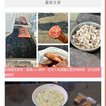
最新文章
桃園觀音美食｜魷豬yaya碳烤：在地人私藏鐵皮屋炭烤香腸、必吃招牌
鹹豬肉