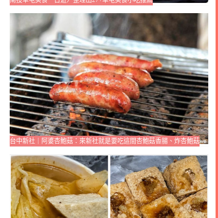
台中新社｜阿婆杏鮑菇：來新社就是要吃這間杏鮑菇香腸、炸杏鮑菇