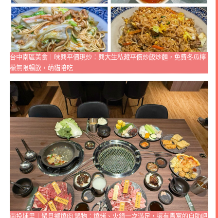
台中南區美食｜味興平價現炒：興大生私藏平價炒飯炒麵，免費冬瓜檸
檬無限暢飲，萌貓陪吃
南投埔里｜聚貝鄉燒肉 鍋物：燒烤、火鍋一次滿足，還有豐富的自助吧