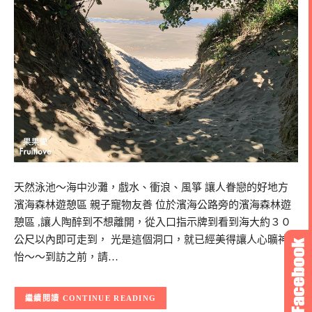
天然泳池～海中沙灘，戲水、衝浪、風箏 讓人眷戀的好地方
濱海森林遊憩區 親子寵物友善 位於濱海公路旁的濱海森林遊
憩區 ,讓人陶醉到不想離開，從入口指示牌到看到海大約３０
公尺以內即可走到， 光是這個洞口，就已經美得讓人心曠神
怡～～到訪之前，請…
CONTINUE READING