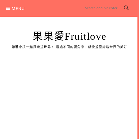
Skip
MENU
to
content
果果愛Fruitlove
帶著小孩一起探索這世界， 透過不同的視角來，感受並記錄這世界的美好