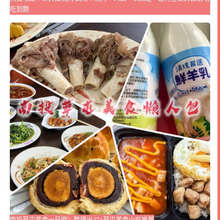
吃到飽
南投草屯美食一日遊〉整理出27+草屯美食小吃推薦