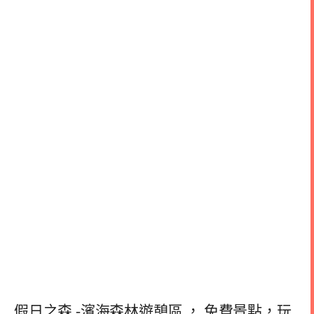
假日之森 -濱海森林遊憩區 ， 免費景點，玩