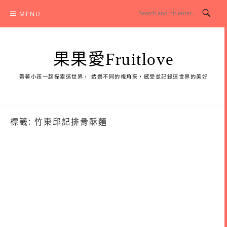
Skip
MENU
to
content
果果愛Fruitlove
帶著小孩一起探索這世界， 透過不同的視角來，感受並記錄這世界的美好
標籤:
竹東邱記排骨酥麵