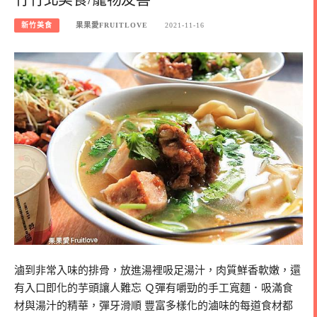
新竹美食
果果愛FRUITLOVE
2021-11-16
滷到非常入味的排骨，放進湯裡吸足湯汁，肉質鮮香軟嫩，還
有入口即化的芋頭讓人難忘 Ｑ彈有嚼勁的手工寬麵．吸滿食
材與湯汁的精華，彈牙滑順 豐富多樣化的滷味的每道食材都