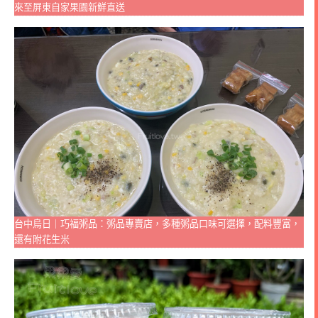
來至屏東自家果園新鮮直送
台中烏日｜巧福粥品：粥品專賣店，多種粥品口味可選擇，配料豐富，
還有附花生米