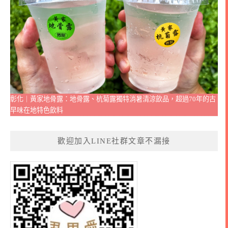
彰化｜黃家地骨露：地骨露、杭菊露獨特消暑清涼飲品，超過70年的古
早味在地特色飲料
歡迎加入LINE社群文章不漏接