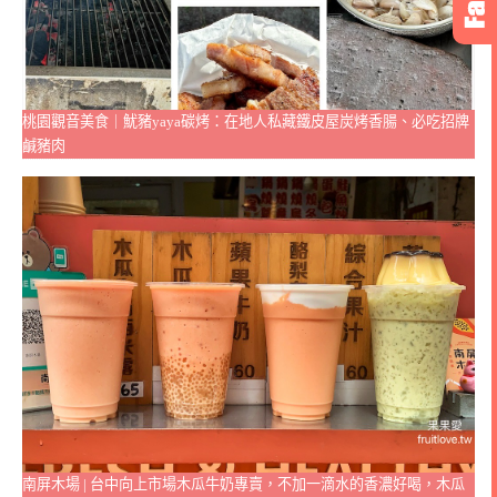
桃園觀音美食｜魷豬yaya碳烤：在地人私藏鐵皮屋炭烤香腸、必吃招牌
鹹豬肉
南屏木場 | 台中向上市場木瓜牛奶專賣，不加一滴水的香濃好喝，木瓜