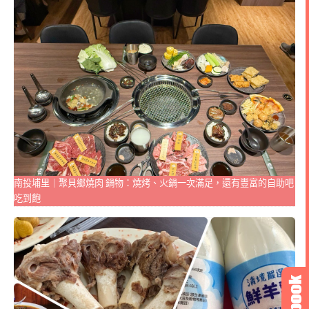
南投埔里｜聚貝鄉燒肉 鍋物：燒烤、火鍋一次滿足，還有豐富的自助吧
吃到飽