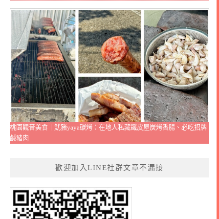
桃園觀音美食｜魷豬yaya碳烤：在地人私藏鐵皮屋炭烤香腸、必吃招牌
鹹豬肉
歡迎加入LINE社群文章不漏接