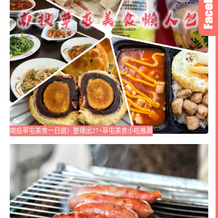
南投草屯美食一日遊〉整理出27+草屯美食小吃推薦