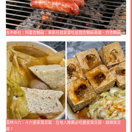
台中新社｜阿婆杏鮑菇：來新社就是要吃這間杏鮑菇香腸、炸杏鮑菇
雲林斗六｜斗六張家臭豆腐：在地人推薦必吃脆皮臭豆腐、麻辣臭豆
腐！