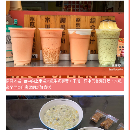
南屏木場 | 台中向上市場木瓜牛奶專賣，不加一滴水的香濃好喝，木瓜
來至屏東自家果園新鮮直送