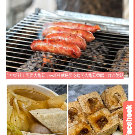
台中新社｜阿婆杏鮑菇：來新社就是要吃這間杏鮑菇香腸、炸杏鮑菇