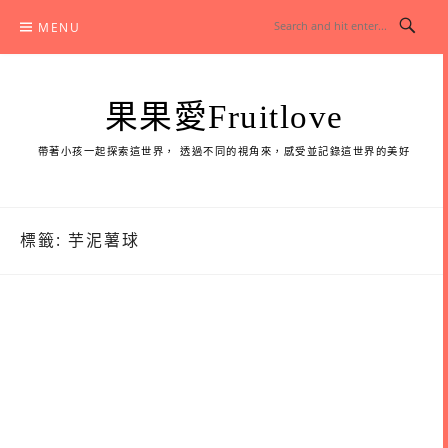
Skip
MENU
to
content
果果愛Fruitlove
帶著小孩一起探索這世界， 透過不同的視角來，感受並記錄這世界的美好
標籤:
芋泥薯球