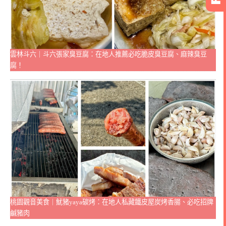
雲林斗六｜斗六張家臭豆腐：在地人推薦必吃脆皮臭豆腐、麻辣臭豆
腐！
桃園觀音美食｜魷豬yaya碳烤：在地人私藏鐵皮屋炭烤香腸、必吃招牌
鹹豬肉