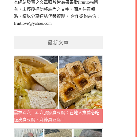
本網站發表之文章照片皆為果果愛Fruitlove所
字:
有，未經授權勿將站內之文字、圖片任意轉
貼，請以分享連結代替複製。 合作邀約來信 :
fruitlove@yahoo.com
最新文章
雲林斗六｜斗六張家臭豆腐：在地人推薦必吃
脆皮臭豆腐、麻辣臭豆腐！