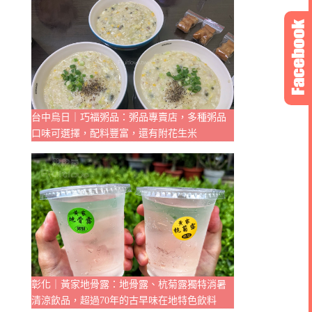
台中烏日｜巧福粥品：粥品專賣店，多種粥品
口味可選擇，配料豐富，還有附花生米
彰化｜黃家地骨露：地骨露、杭菊露獨特消暑
清涼飲品，超過70年的古早味在地特色飲料