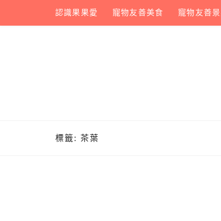
Skip
認識果果愛
寵物友善美食
寵物友善景
to
content
標籤:
茶葉