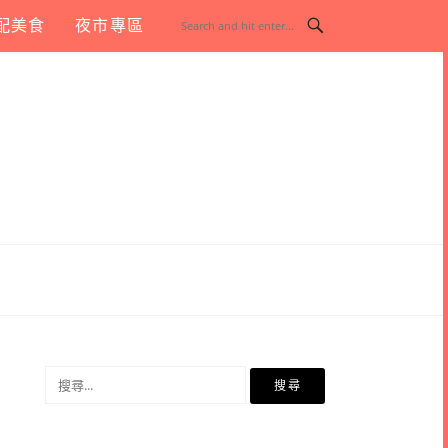
配美食
夜市專區
搜
尋
關
鍵