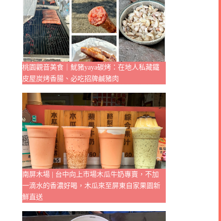
桃園觀音美食｜魷豬yaya碳烤：在地人私藏鐵
皮屋炭烤香腸、必吃招牌鹹豬肉
南屏木場 | 台中向上市場木瓜牛奶專賣，不加
一滴水的香濃好喝，木瓜來至屏東自家果園新
鮮直送