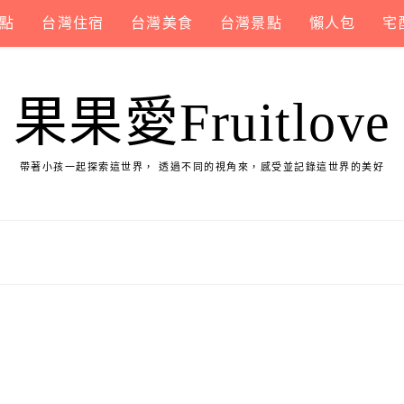
點
台灣住宿
台灣美食
台灣景點
懶人包
宅
果果愛Fruitlove
帶著小孩一起探索這世界， 透過不同的視角來，感受並記錄這世界的美好