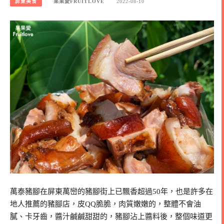
屏東美食
果果愛FRUITLOVE
2022-08-10
萬泰豬腳在屏東萬巒的豬腳街上已飄香超過50年，也是許多在
地人推薦的豬腳店，皮QQ脆脆，肉質嫩嫩的，整體不會油
膩、卡牙齒，醬汁鹹鹹甜甜的，豬腳沾上醬料後，整個味道更