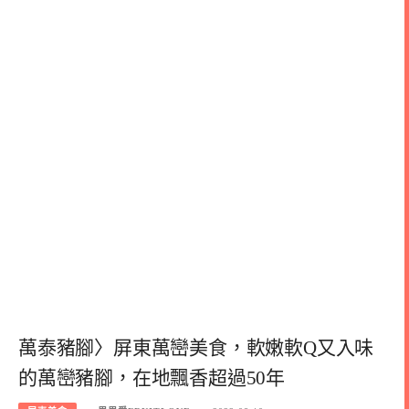
萬泰豬腳〉屏東萬巒美食，軟嫩軟Q又入味
的萬巒豬腳，在地飄香超過50年