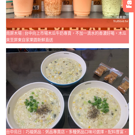
南屏木場 | 台中向上市場木瓜牛奶專賣，不加一滴水的香濃好喝，木瓜
來至屏東自家果園新鮮直送
台中烏日｜巧福粥品：粥品專賣店，多種粥品口味可選擇，配料豐富，