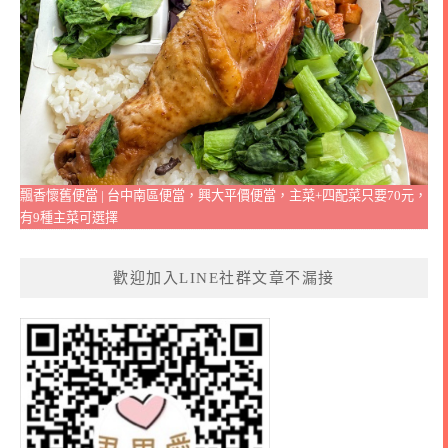
飄香懷舊便當 | 台中南區便當，興大平價便當，主菜+四配菜只要70元，
有9種主菜可選擇
歡迎加入LINE社群文章不漏接