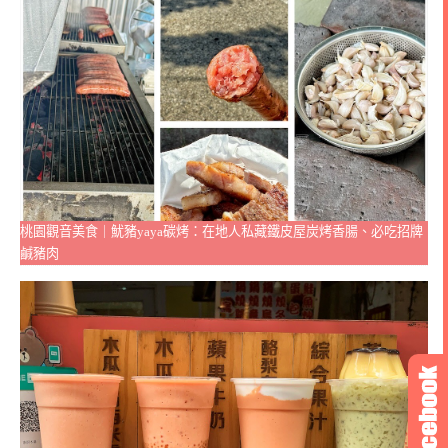
桃園觀音美食｜魷豬yaya碳烤：在地人私藏鐵皮屋炭烤香腸、必吃招牌
鹹豬肉