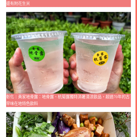
還有附花生米
彰化｜黃家地骨露：地骨露、杭菊露獨特消暑清涼飲品，超過70年的古
早味在地特色飲料