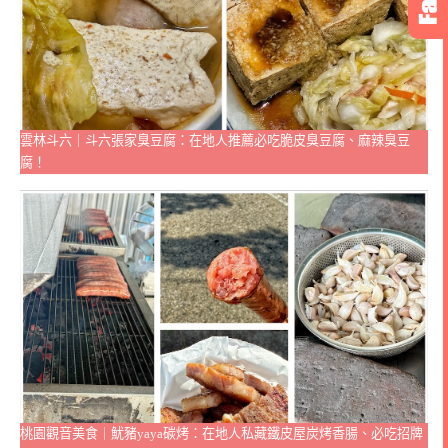
雲林斗六｜斗六張家臭豆腐：在地人推薦必吃脆皮臭豆腐、麻辣臭豆
腐！
桃園觀音美食｜魷豬yaya碳烤：在地人私藏鐵皮屋炭烤香腸、必吃招牌