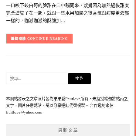
一口咬下皎白筍的脆甜在口中蹦開來，感覺因為加熱過後甜度
完全濃縮了在一起，就跟一些水果加熱之後香氣跟甜度更濃郁
一樣的，咖滋咖滋的酥脆加…
CONTINUE READING
搜
尋
關
鍵
本網站發表之文章照片皆為果果愛Fruitlove所有，未經授權勿將站內之
字:
文字、圖片任意轉貼，請以分享連結代替複製。 合作邀約來信 :
fruitlove@yahoo.com
最新文章