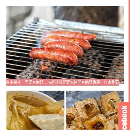
台中新社｜阿婆杏鮑菇：來新社就是要吃這間杏鮑菇香腸、炸杏鮑菇