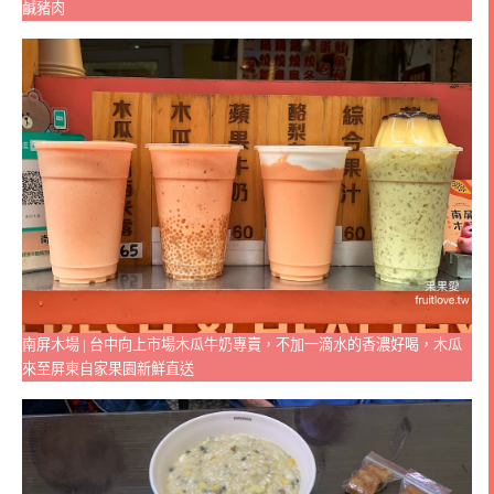
鹹豬肉
南屏木場 | 台中向上市場木瓜牛奶專賣，不加一滴水的香濃好喝，木瓜
來至屏東自家果園新鮮直送