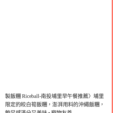
製飯糰 Riceball-南投埔里早午餐推薦〉埔里
限定的皎白筍飯糰，澎湃用料的沖繩飯糰，
飽足感滿分又美味 • 寵物友善