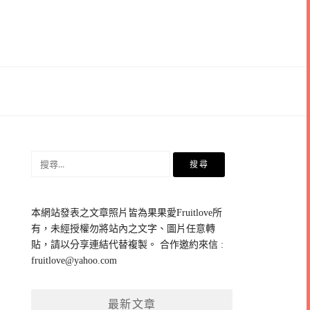
搜
尋
關
鍵
本網站發表之文章照片皆為果果愛Fruitlove所
字:
有，未經授權勿將站內之文字、圖片任意轉
貼，請以分享連結代替複製。 合作邀約來信 :
fruitlove@yahoo.com
最新文章