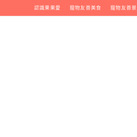
Skip
認識果果愛
寵物友善美食
寵物友善景
to
content