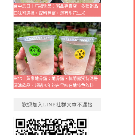
台中烏日｜巧福粥品：粥品專賣店，多種粥品
口味可選擇，配料豐富，還有附花生米
彰化｜黃家地骨露：地骨露、杭菊露獨特消暑
清涼飲品，超過70年的古早味在地特色飲料
歡迎加入LINE社群文章不漏接