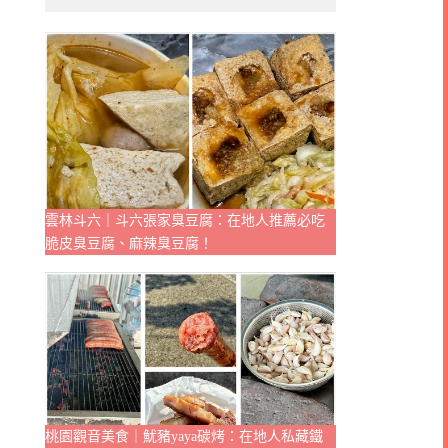
雲林斗六｜斗六張家臭豆腐：在地人推薦必吃
脆皮臭豆腐、麻辣臭豆腐！
桃園觀音美食｜魷豬yaya碳烤：在地人私藏鐵