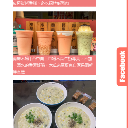
皮屋炭烤香腸、必吃招牌鹹豬肉
南屏木場 | 台中向上市場木瓜牛奶專賣，不加
一滴水的香濃好喝，木瓜來至屏東自家果園新
鮮直送