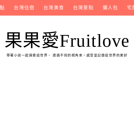
點
台灣住宿
台灣美食
台灣景點
懶人包
宅
果果愛Fruitlove
帶著小孩一起探索這世界， 透過不同的視角來，感受並記錄這世界的美好