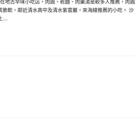
在地古早味小吃店，肉圓、乾麵、肉羹湯是較多人推薦，肉圓
質脆軟，鄰近清水高中及清水紫雲巖，來海線推薦的小吃。 沙
上…