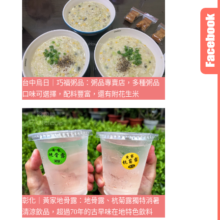
台中烏日｜巧福粥品：粥品專賣店，多種粥品
口味可選擇，配料豐富，還有附花生米
彰化｜黃家地骨露：地骨露、杭菊露獨特消暑
清涼飲品，超過70年的古早味在地特色飲料