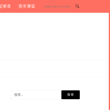
配美食
夜市專區
搜
尋
關
鍵