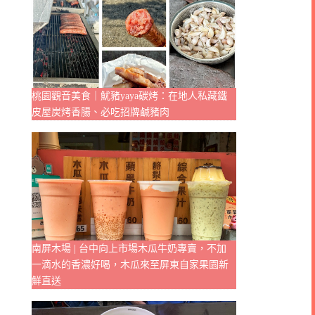
桃園觀音美食｜魷豬yaya碳烤：在地人私藏鐵
皮屋炭烤香腸、必吃招牌鹹豬肉
南屏木場 | 台中向上市場木瓜牛奶專賣，不加
一滴水的香濃好喝，木瓜來至屏東自家果園新
鮮直送