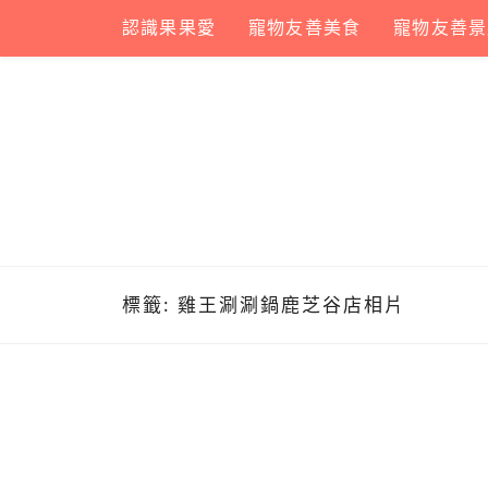
Skip
認識果果愛
寵物友善美食
寵物友善景
to
content
標籤:
雞王涮涮鍋鹿芝谷店相片