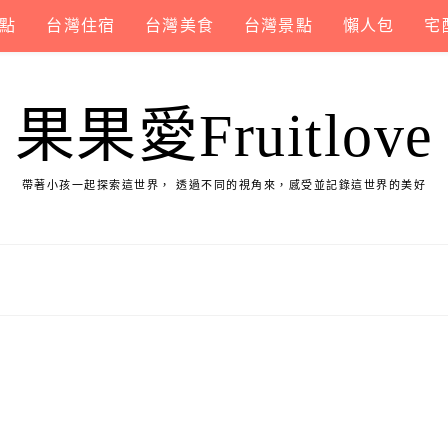
點
台灣住宿
台灣美食
台灣景點
懶人包
宅
果果愛Fruitlove
帶著小孩一起探索這世界， 透過不同的視角來，感受並記錄這世界的美好