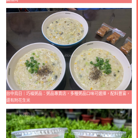
台中烏日｜巧福粥品：粥品專賣店，多種粥品口味可選擇，配料豐富，
還有附花生米