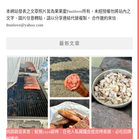
關
鍵
本網站發表之文章照片皆為果果愛Fruitlove所有，未經授權勿將站內之
字:
文字、圖片任意轉貼，請以分享連結代替複製。 合作邀約來信 :
fruitlove@yahoo.com
最新文章
桃園觀音美食｜魷豬yaya碳烤：在地人私藏鐵皮屋炭烤香腸、必吃招牌
鹹豬肉