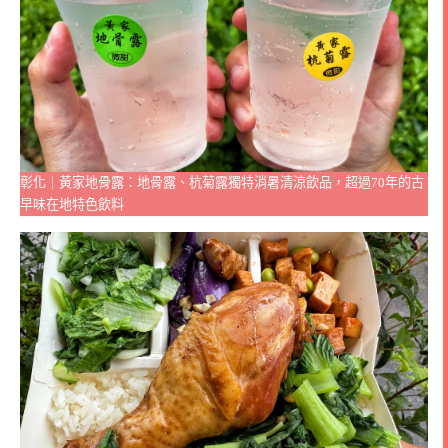
彰化｜黃家地骨露：地骨露、杭菊露獨特消暑清涼飲品，超過70年的古
早味在地特色飲料