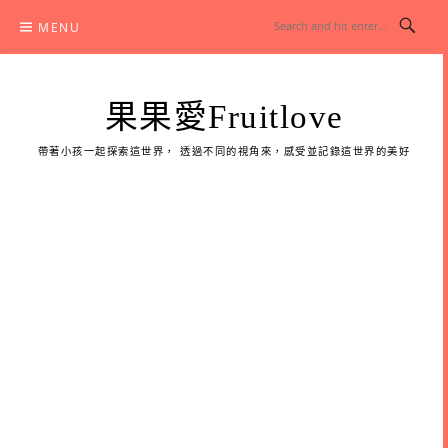
Skip
MENU
to
content
果果愛Fruitlove
帶著小孩一起探索這世界， 透過不同的視角來，感受並記錄這世界的美好