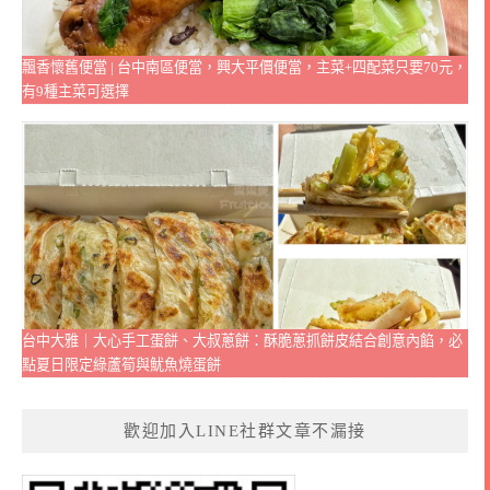
飄香懷舊便當 | 台中南區便當，興大平價便當，主菜+四配菜只要70元，
有9種主菜可選擇
台中大雅｜大心手工蛋餅、大叔蔥餅：酥脆蔥抓餅皮結合創意內餡，必
點夏日限定綠蘆筍與魷魚燒蛋餅
歡迎加入LINE社群文章不漏接