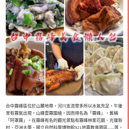
台中霧峰區位於山麓地帶，河川支流眾多所以水氣充足，午後
常有霧氣出現，山峰雲霧圍繞，因而得名為「霧峰」，舊稱
「阿罩霧」。在霧峰有名的觀光景點有霧峰林家花園、光復新
村、亞洲大學、國立自然科學博物館921地震教育園區…..等，