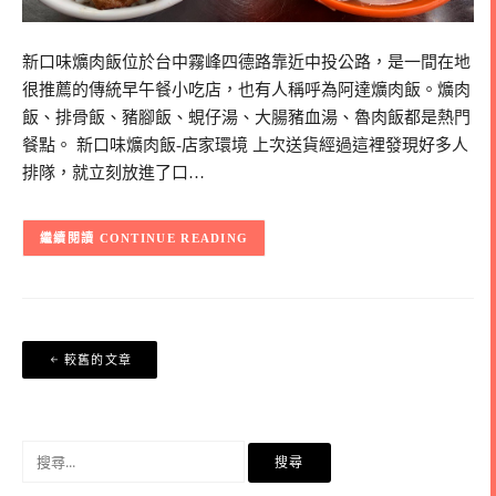
新口味爌肉飯位於台中霧峰四德路靠近中投公路，是一間在地
很推薦的傳統早午餐小吃店，也有人稱呼為阿達爌肉飯。爌肉
飯、排骨飯、豬腳飯、蜆仔湯、大腸豬血湯、魯肉飯都是熱門
餐點。 新口味爌肉飯-店家環境 上次送貨經過這裡發現好多人
排隊，就立刻放進了口…
CONTINUE READING
文
較舊的文章
章
導
覽
搜
尋