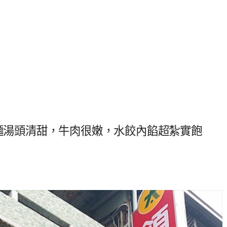
肉麵湯頭清甜，牛肉很嫩，水餃內餡超紮實飽