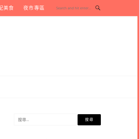
配美食
夜市專區
搜
尋
關
鍵