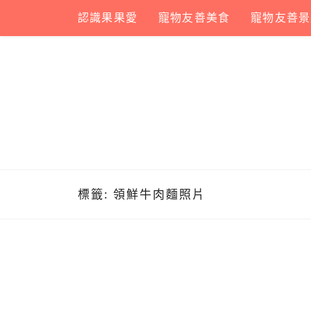
Skip
認識果果愛
寵物友善美食
寵物友善景
to
content
標籤:
領鮮牛肉麵照片