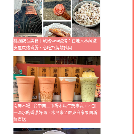
桃園觀音美食｜魷豬yaya碳烤：在地人私藏鐵
皮屋炭烤香腸、必吃招牌鹹豬肉
南屏木場 | 台中向上市場木瓜牛奶專賣，不加
一滴水的香濃好喝，木瓜來至屏東自家果園新
鮮直送