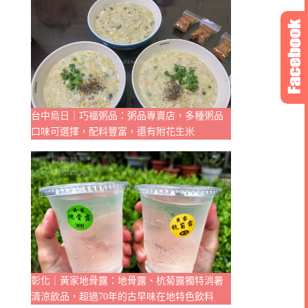
台中烏日｜巧福粥品：粥品專賣店，多種粥品
口味可選擇，配料豐富，還有附花生米
彰化｜黃家地骨露：地骨露、杭菊露獨特消暑
清涼飲品，超過70年的古早味在地特色飲料