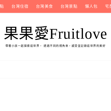
點
台灣住宿
台灣美食
台灣景點
懶人包
宅
果果愛Fruitlove
帶著小孩一起探索這世界， 透過不同的視角來，感受並記錄這世界的美好