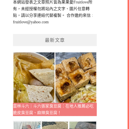
本網站發表之文章照片皆為果果愛Fruitlove所
字:
有，未經授權勿將站內之文字、圖片任意轉
貼，請以分享連結代替複製。 合作邀約來信 :
fruitlove@yahoo.com
最新文章
雲林斗六｜斗六張家臭豆腐：在地人推薦必吃
脆皮臭豆腐、麻辣臭豆腐！