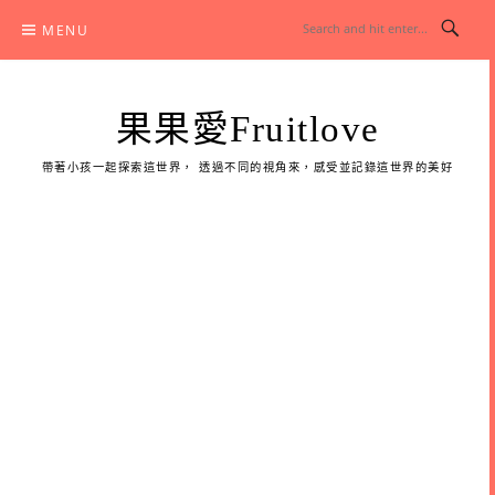
Skip
MENU
to
content
果果愛Fruitlove
帶著小孩一起探索這世界， 透過不同的視角來，感受並記錄這世界的美好