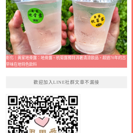
彰化｜黃家地骨露：地骨露、杭菊露獨特消暑清涼飲品，超過70年的古
早味在地特色飲料
歡迎加入LINE社群文章不漏接