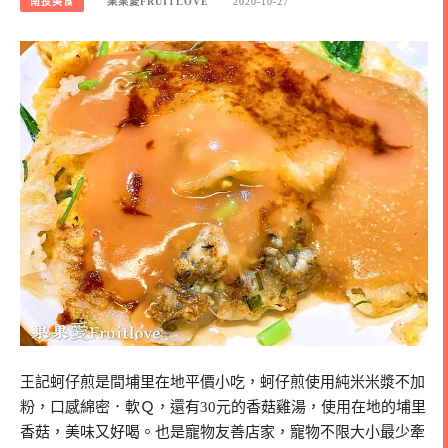
南投美食
果果愛FRUITLOVE
2020-10-27
王記蚵仔煎是間埔里在地平價小吃，蚵仔煎使用純米米漿不加
粉，口感綿密．軟Ｑ，還有30元的香菇雞湯，使用在地的埔里
香菇，美味又好喝。也是寵物友善店家，寵物不限大小最少牽