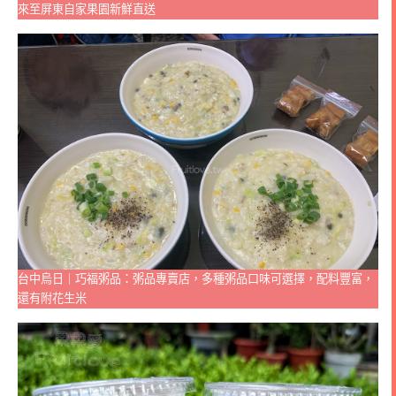
來至屏東自家果園新鮮直送
台中烏日｜巧福粥品：粥品專賣店，多種粥品口味可選擇，配料豐富，
還有附花生米