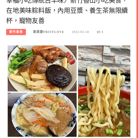
幸福小吃傳統古早味〉新竹香山小吃美食，
在地美味粽料飯，內用豆漿、養生茶無限續
杯，寵物友善
新竹美食
果果愛FRUITLOVE
2022-03-18
1