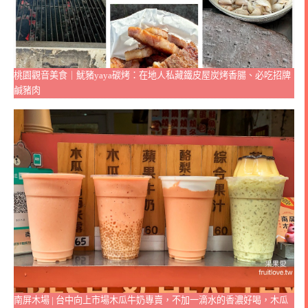
桃園觀音美食｜魷豬yaya碳烤：在地人私藏鐵皮屋炭烤香腸、必吃招牌
鹹豬肉
南屏木場 | 台中向上市場木瓜牛奶專賣，不加一滴水的香濃好喝，木瓜