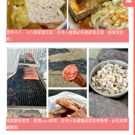
雲林斗六｜斗六張家臭豆腐：在地人推薦必吃脆皮臭豆腐、麻辣臭豆
腐！
桃園觀音美食｜魷豬yaya碳烤：在地人私藏鐵皮屋炭烤香腸、必吃招牌
鹹豬肉