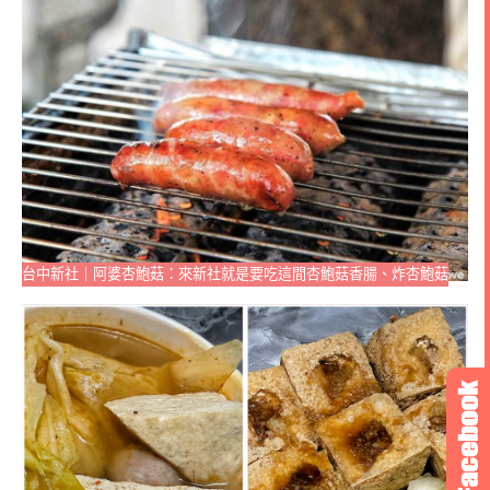
台中新社｜阿婆杏鮑菇：來新社就是要吃這間杏鮑菇香腸、炸杏鮑菇