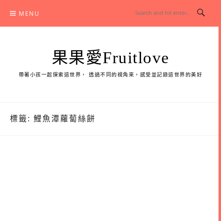
Skip
MENU
to
content
果果愛Fruitlove
帶著小孩一起探索這世界， 透過不同的視角來，感受並記錄這世界的美好
標籤:
鯉魚潭蘿蔔絲餅