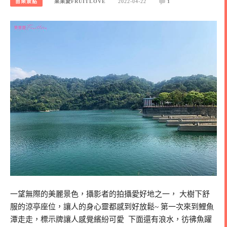
苗栗景點
果果愛FRUITLOVE
2022-04-22
1
一望無際的美麗景色，攝影者的拍攝愛好地之一， 大樹下舒
服的涼亭座位，讓人的身心靈都感到好放鬆~ 第一次來到鯉魚
潭走走，標示牌讓人感覺繽紛可愛 下面還有浪水，彷彿魚躍