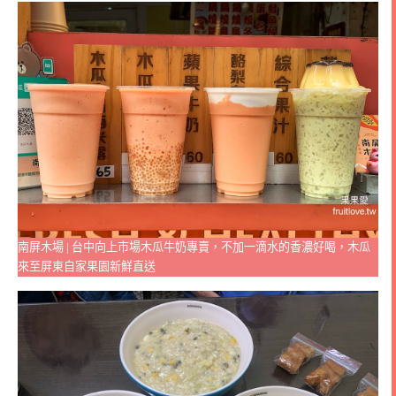
南屏木場 | 台中向上市場木瓜牛奶專賣，不加一滴水的香濃好喝，木瓜
來至屏東自家果園新鮮直送