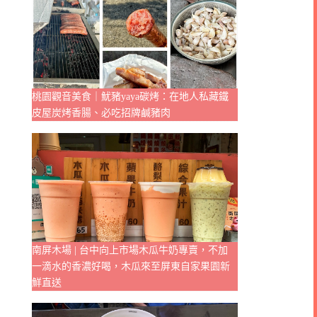
桃園觀音美食｜魷豬yaya碳烤：在地人私藏鐵
皮屋炭烤香腸、必吃招牌鹹豬肉
南屏木場 | 台中向上市場木瓜牛奶專賣，不加
一滴水的香濃好喝，木瓜來至屏東自家果園新
鮮直送