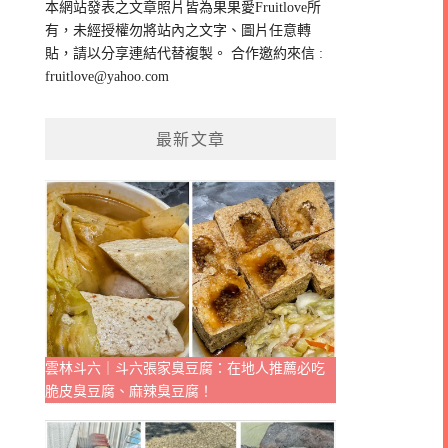
本網站發表之文章照片皆為果果愛Fruitlove所
字:
有，未經授權勿將站內之文字、圖片任意轉
貼，請以分享連結代替複製。 合作邀約來信 :
fruitlove@yahoo.com
最新文章
雲林斗六｜斗六張家臭豆腐：在地人推薦必吃
脆皮臭豆腐、麻辣臭豆腐！