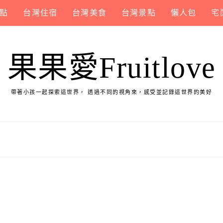
點
台灣住宿
台灣美食
台灣景點
懶人包
宅
果果愛Fruitlove
帶著小孩一起探索這世界， 透過不同的視角來，感受並記錄這世界的美好