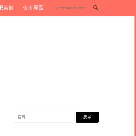
配美食
夜市專區
搜
尋
關
鍵