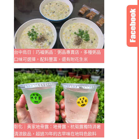
台中烏日｜巧福粥品：粥品專賣店，多種粥品
口味可選擇，配料豐富，還有附花生米
彰化｜黃家地骨露：地骨露、杭菊露獨特消暑
清涼飲品，超過70年的古早味在地特色飲料