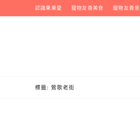
Skip
認識果果愛
寵物友善美食
寵物友善景
to
content
標籤:
鶯歌老街