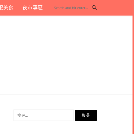
配美食
夜市專區
搜
尋
關
鍵