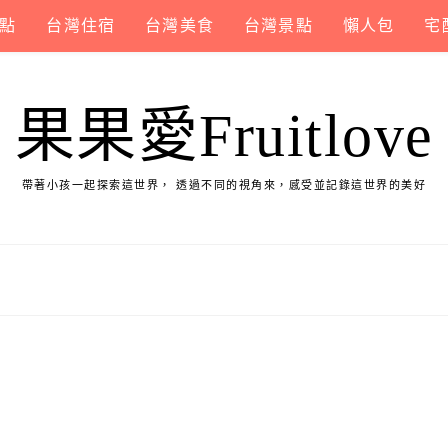
點
台灣住宿
台灣美食
台灣景點
懶人包
宅
果果愛Fruitlove
帶著小孩一起探索這世界， 透過不同的視角來，感受並記錄這世界的美好