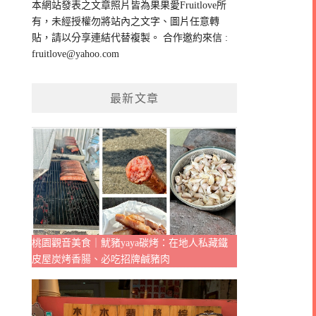
本網站發表之文章照片皆為果果愛Fruitlove所
字:
有，未經授權勿將站內之文字、圖片任意轉
貼，請以分享連結代替複製。 合作邀約來信 :
fruitlove@yahoo.com
最新文章
桃園觀音美食｜魷豬yaya碳烤：在地人私藏鐵
皮屋炭烤香腸、必吃招牌鹹豬肉