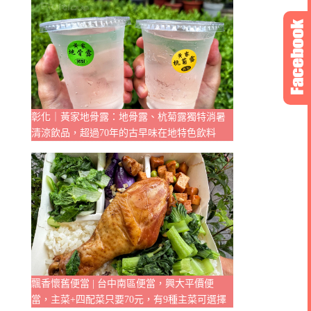
彰化｜黃家地骨露：地骨露、杭菊露獨特消暑
清涼飲品，超過70年的古早味在地特色飲料
飄香懷舊便當 | 台中南區便當，興大平價便
當，主菜+四配菜只要70元，有9種主菜可選擇