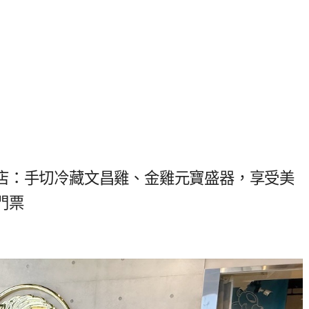
店：手切冷藏文昌雞、金雞元寶盛器，享受美
門票