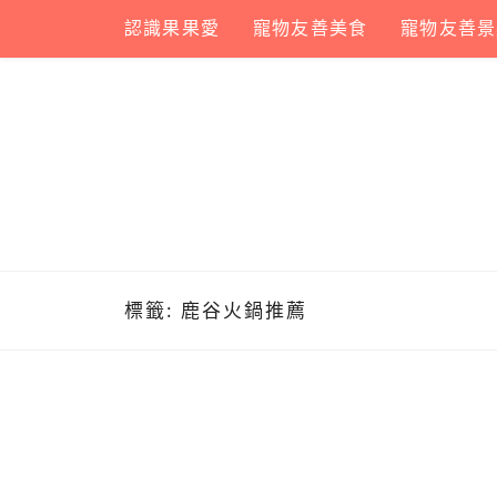
Skip
認識果果愛
寵物友善美食
寵物友善景
to
content
標籤:
鹿谷火鍋推薦