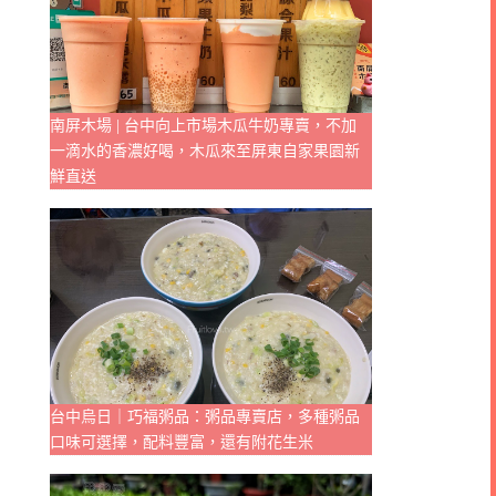
南屏木場 | 台中向上市場木瓜牛奶專賣，不加
一滴水的香濃好喝，木瓜來至屏東自家果園新
鮮直送
台中烏日｜巧福粥品：粥品專賣店，多種粥品
口味可選擇，配料豐富，還有附花生米