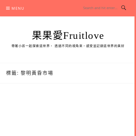
Skip
MENU
to
content
果果愛Fruitlove
帶著小孩一起探索這世界， 透過不同的視角來，感受並記錄這世界的美好
標籤:
黎明黃昏市場