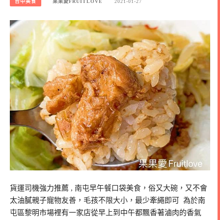
台中美食
果果愛FRUITLOVE
2021-01-27
貨運司機強力推薦 , 南屯早午餐口袋美食，俗又大碗，又不會
太油膩親子寵物友善，毛孩不限大小，最少牽繩即可 為於南
屯區黎明市場裡有一家店從早上到中午都飄香著滷肉的香氣