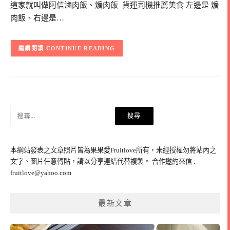
這家就叫做阿信滷肉飯、爌肉飯 貨運司機推薦美食 左邊是 爌
肉飯、右邊是…
CONTINUE READING
搜
尋
關
鍵
本網站發表之文章照片皆為果果愛Fruitlove所有，未經授權勿將站內之
字:
文字、圖片任意轉貼，請以分享連結代替複製。 合作邀約來信 :
fruitlove@yahoo.com
最新文章