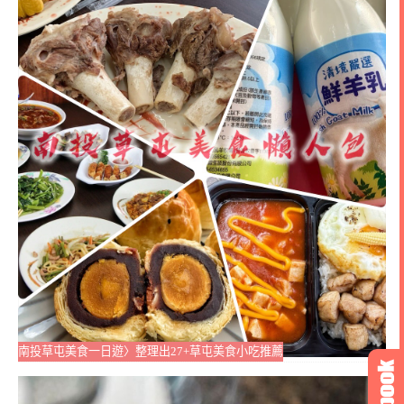
南投草屯美食一日遊〉整理出27+草屯美食小吃推薦