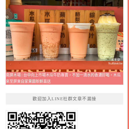
南屏木場 | 台中向上市場木瓜牛奶專賣，不加一滴水的香濃好喝，木瓜
來至屏東自家果園新鮮直送
歡迎加入LINE社群文章不漏接