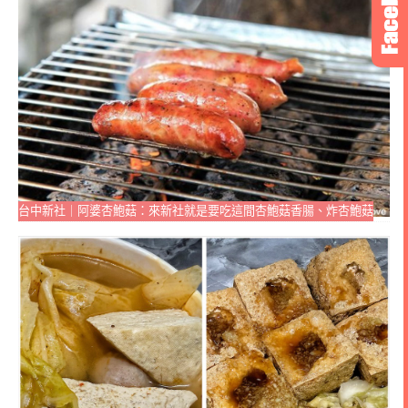
台中新社｜阿婆杏鮑菇：來新社就是要吃這間杏鮑菇香腸、炸杏鮑菇