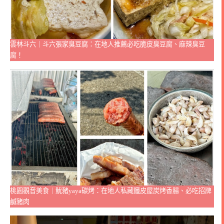
雲林斗六｜斗六張家臭豆腐：在地人推薦必吃脆皮臭豆腐、麻辣臭豆
腐！
桃園觀音美食｜魷豬yaya碳烤：在地人私藏鐵皮屋炭烤香腸、必吃招牌
鹹豬肉