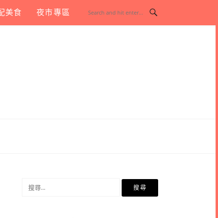
配美食
夜市專區
搜
尋
關
鍵