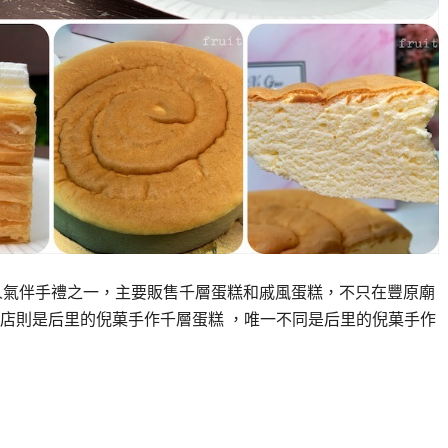
台中人氣伴手禮之一，主要販售千層蛋糕和戚風蛋糕，不只在豐原廟
店則是后里的倪菓手作千層蛋糕 ，唯一不同是后里的倪菓手作