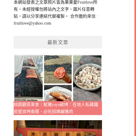
本網站發表之文章照片皆為果果愛Fruitlove所
字:
有，未經授權勿將站內之文字、圖片任意轉
貼，請以分享連結代替複製。 合作邀約來信 :
fruitlove@yahoo.com
最新文章
桃園觀音美食｜魷豬yaya碳烤：在地人私藏鐵
皮屋炭烤香腸、必吃招牌鹹豬肉