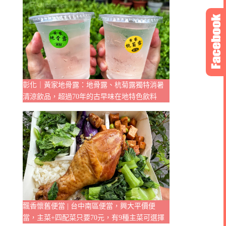
彰化｜黃家地骨露：地骨露、杭菊露獨特消暑
清涼飲品，超過70年的古早味在地特色飲料
飄香懷舊便當 | 台中南區便當，興大平價便
當，主菜+四配菜只要70元，有9種主菜可選擇