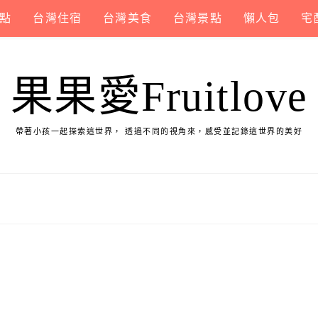
點
台灣住宿
台灣美食
台灣景點
懶人包
宅
果果愛Fruitlove
帶著小孩一起探索這世界， 透過不同的視角來，感受並記錄這世界的美好