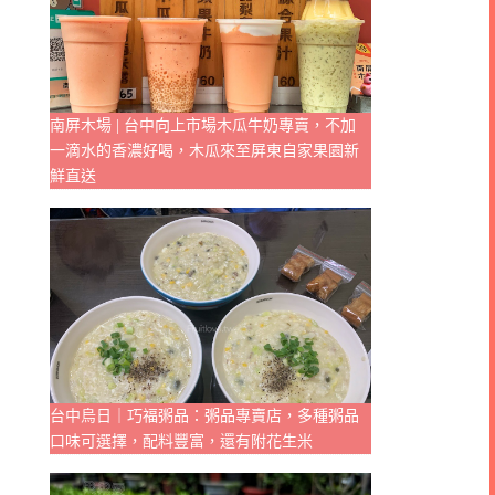
南屏木場 | 台中向上市場木瓜牛奶專賣，不加
一滴水的香濃好喝，木瓜來至屏東自家果園新
鮮直送
台中烏日｜巧福粥品：粥品專賣店，多種粥品
口味可選擇，配料豐富，還有附花生米