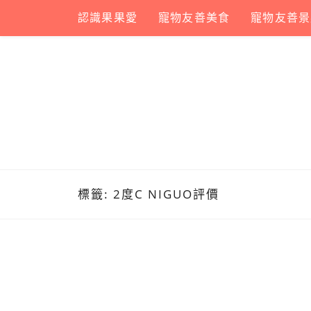
Skip
認識果果愛
寵物友善美食
寵物友善景
to
content
標籤:
2度C NIGUO評價