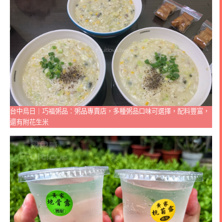
台中烏日｜巧福粥品：粥品專賣店，多種粥品口味可選擇，配料豐富，
還有附花生米