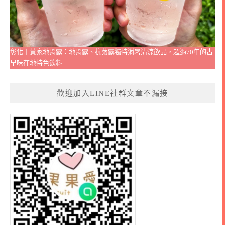
彰化｜黃家地骨露：地骨露、杭菊露獨特消暑清涼飲品，超過70年的古
早味在地特色飲料
歡迎加入LINE社群文章不漏接