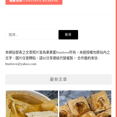
CONTINUE READING
搜
尋
關
鍵
本網站發表之文章照片皆為果果愛Fruitlove所有，未經授權勿將站內之
字:
文字、圖片任意轉貼，請以分享連結代替複製。 合作邀約來信 :
fruitlove@yahoo.com
最新文章