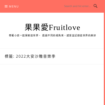
Skip
MENU
to
content
果果愛Fruitlove
帶著小孩一起探索這世界， 透過不同的視角來，感受並記錄這世界的美好
標籤:
2022大安沙雕音樂季