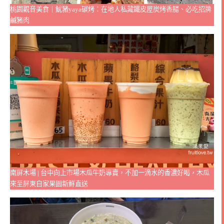
桃園觀音美食｜魷豬yaya碳烤：在地人私藏鐵皮屋炭烤香腸、必吃招牌
鹹豬肉
南屏木場 | 台中向上市場木瓜牛奶專賣，不加一滴水的香濃好喝，木瓜
來至屏東自家果園新鮮直送