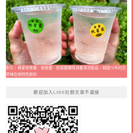
彰化｜黃家地骨露：地骨露、杭菊露獨特消暑清涼飲品，超過70年的古
早味在地特色飲料
歡迎加入LINE社群文章不漏接