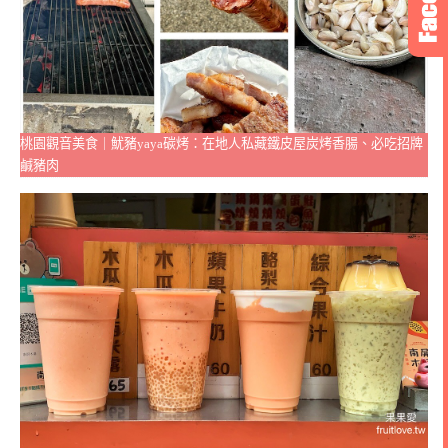
桃園觀音美食｜魷豬yaya碳烤：在地人私藏鐵皮屋炭烤香腸、必吃招牌
鹹豬肉