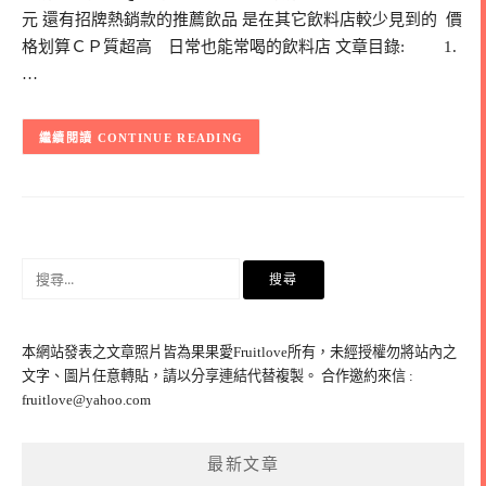
元 還有招牌熱銷款的推薦飲品 是在其它飲料店較少見到的 價
格划算ＣＰ質超高 日常也能常喝的飲料店 文章目錄: 1.
…
CONTINUE READING
搜
尋
關
鍵
本網站發表之文章照片皆為果果愛Fruitlove所有，未經授權勿將站內之
字:
文字、圖片任意轉貼，請以分享連結代替複製。 合作邀約來信 :
fruitlove@yahoo.com
最新文章