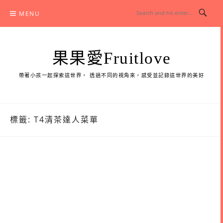
Skip
MENU
to
content
果果愛Fruitlove
帶著小孩一起探索這世界， 透過不同的視角來，感受並記錄這世界的美好
標籤:
T4清茶達人菜單