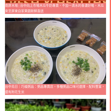
南屏木場 | 台中向上市場木瓜牛奶專賣，不加一滴水的香濃好喝，木瓜
來至屏東自家果園新鮮直送
台中烏日｜巧福粥品：粥品專賣店，多種粥品口味可選擇，配料豐富，
還有附花生米