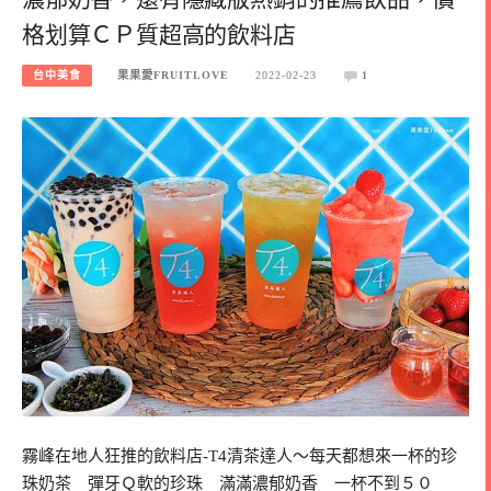
格划算ＣＰ質超高的飲料店
台中美食
果果愛FRUITLOVE
2022-02-23
1
霧峰在地人狂推的飲料店-T4清茶達人～每天都想來一杯的珍
珠奶茶 彈牙Ｑ軟的珍珠 滿滿濃郁奶香 一杯不到５０