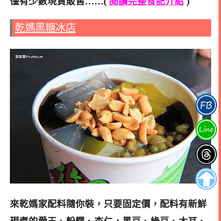
僅有少數現貨販售……(
閱讀完整食記介紹
)
乾媽黑糖冰店
來乾媽家配料隨你裝，只要固定價，配料有新鮮