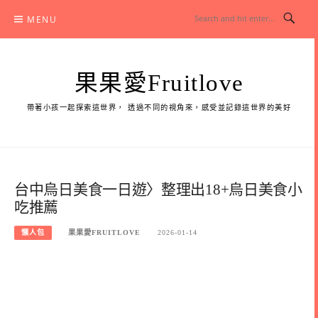
Skip
MENU
to
content
果果愛Fruitlove
帶著小孩一起探索這世界， 透過不同的視角來，感受並記錄這世界的美好
台中烏日美食一日遊〉整理出18+烏日美食小
吃推薦
懶人包
果果愛FRUITLOVE
2026-01-14