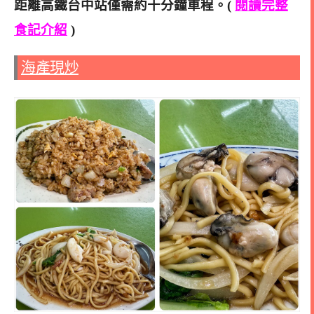
距離高鐵台中站僅需約十分鐘車程。(
閱讀完整
食記介紹
)
海產現炒