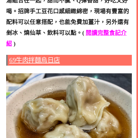
湯組合在一起，甜而不膩、Q彈香甜，好吃又好
喝。招牌手工豆花口感細緻綿密，現場有豐富的
配料可以任意搭配，也能免費加薑汁，另外還有
剉冰、燒仙草、飲料可以點。(
閱讀完整食記介
紹
)
69牛肉拌麵烏日店