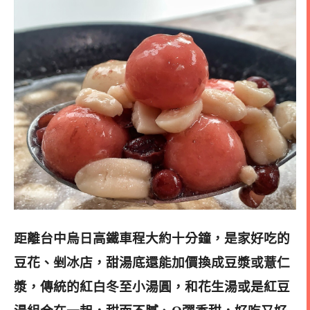
距離台中烏日高鐵車程大約十分鐘，是家好吃的
豆花、剉冰店，甜湯底還能加價換成豆漿或薏仁
漿，傳統的紅白冬至小湯圓，和花生湯或是紅豆