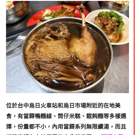
位於台中烏日火車站和烏日市場附近的在地美
食，有當歸鴨麵線、筒仔米糕、餛飩麵等多樣選
擇，份量都不小，內用當歸系列無限續湯，而且