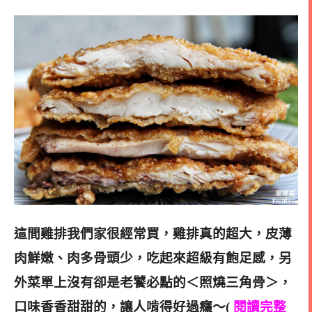
這間雞排我們家很經常買，雞排真的超大，皮薄
肉鮮嫩、肉多骨頭少，吃起來超級有飽足感，
另
外菜單上沒有卻是老饕必點的＜照燒三角骨＞，
口味香香甜甜的，讓人啃得好過癮～(
閱讀完整