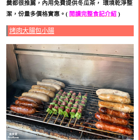
羹都很推薦
，內用免費提供冬瓜茶， 環境乾淨整
潔，份量多價格實惠。(
閱讀完整食記介紹
)
烤肉大腸包小腸