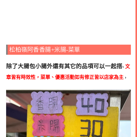
松柏嶺阿香香腸+米腸-菜單
除了大腸包小腸外還有其它的品項可以一起搭
‹
文
章皆有時效性，菜單、優惠活動如有修正皆以店家為主
›