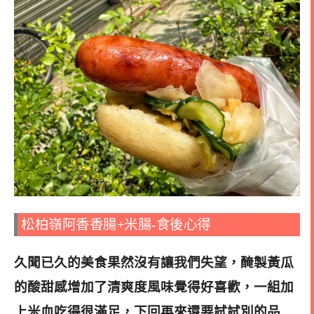
松柏嶺阿香香腸+米腸-食後心得
久聞已久的美食果然沒有讓我們失望，醃製黃瓜
的酸甜感增加了清爽度風味覺得好喜歡，一組加
上米血吃得很滿足，
下回再來還要試試別的品