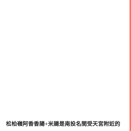
松柏嶺阿香香腸+米腸是南投名間受天宮附近的