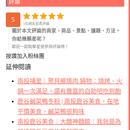
評論
5
1位網友投票評論
關於本文評論的商家、商品、景點、議題、方法，
你給幾顆星呢？
歡迎一起點擊星號參與評論唷！
按讚加入粉絲團
延伸閱讀
南投埔里｜聚貝鄉燒肉 鍋物：燒烤、火
鍋一次滿足，還有豐富的自助吧吃到飽
鹿谷鹹菜鴨冬粉 | 南投鹿谷美食，在地
平價美食，鹹菜鴨很夠味
南投鹿谷美食｜大麵神麵館：我就是為