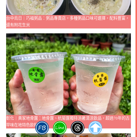
台中烏日｜巧福粥品：粥品專賣店，多種粥品口味可選擇，配料豐富，
還有附花生米
彰化｜黃家地骨露：地骨露、杭菊露獨特消暑清涼飲品，超過70年的古
早味在地特色飲料