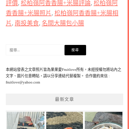
評價
,
松柏嶺阿香香腸+米腸評論
,
松柏嶺阿
香香腸+米腸照片
,
松柏嶺阿香香腸+米腸相
片
,
南投美食
,
名間大腸包小腸
搜
尋
關
鍵
本網站發表之文章照片皆為果果愛Fruitlove所有，未經授權勿將站內之
字:
文字、圖片任意轉貼，請以分享連結代替複製。 合作邀約來信 :
fruitlove@yahoo.com
最新文章