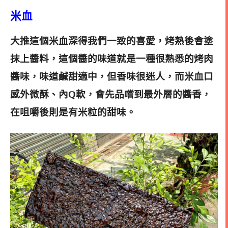
米血
大推這個米血深得我們一致的喜愛，烤熟後會塗
抹上醬料，這個醬的味道就是一種很熟悉的烤肉
醬味，味道鹹甜適中，但香味很迷人，而米血口
感外微酥、內Q軟，會先品嚐到最外層的醬香，
在咀嚼後則是有米粒的甜味。