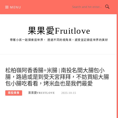
Skip
MENU
to
content
果果愛Fruitlove
帶著小孩一起探索這世界， 透過不同的視角來，感受並記錄這世界的美好
松柏嶺阿香香腸+米腸 | 南投名間大腸包小
腸，路過或是到受天宮拜拜，不妨買組大腸
包小腸吃看看，烤米血也是我們最愛
南投美食
果果愛FRUITLOVE
2025-10-15