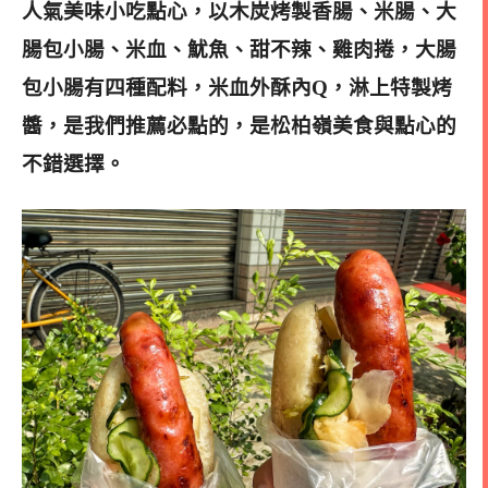
人氣美味小吃點心，以木炭烤製
香腸、米腸、大
腸包小腸、米血、魷魚、甜不辣、雞肉捲，大腸
包小腸有四種配料，米血外酥內Q，淋上特製烤
醬，是我們推薦必點的，
是松柏嶺美食與點心的
不錯選擇。