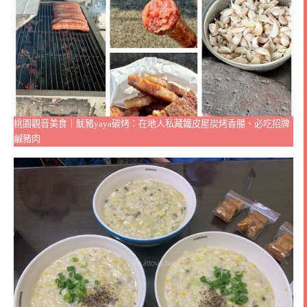
桃園觀音美食｜魷豬yaya碳烤：在地人私藏鐵皮屋炭烤香腸、必吃招牌
鹹豬肉