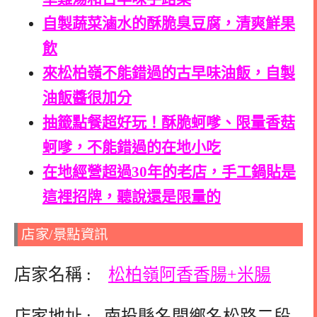
自製蔬菜滷水的酥脆臭豆腐，清爽鮮果
飲
來松柏嶺不能錯過的古早味油飯，自製
油飯醬很加分
抽籤點餐超好玩！酥脆蚵嗲、限量香菇
蚵嗲，不能錯過的在地小吃
在地經營超過30年的老店，手工鍋貼是
這裡招牌，聽說還是限量的
店家/景點資訊
店家名稱 :
松柏嶺阿香香腸+米腸
店家地址 : 南投縣名間鄉名松路二段