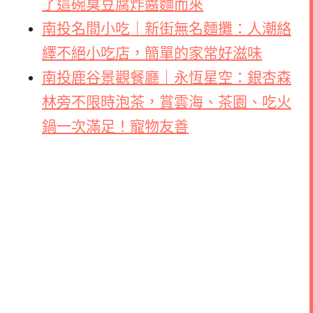
了這碗臭豆腐炸醬麵而來
南投名間小吃｜新街無名麵攤：人潮絡
繹不絕小吃店，簡單的家常好滋味
南投鹿谷景觀餐廳｜永恆星空：銀杏森
林旁不限時泡茶，賞雲海、茶園、吃火
鍋一次滿足！寵物友善