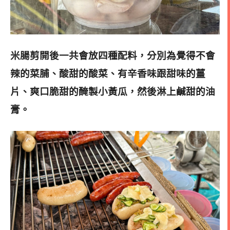
米腸剪開後一共會放四種配料，分別為覺得不會
辣的菜脯、酸甜的酸菜、有辛香味跟甜味的薑
片、爽口脆甜的醃製小黃瓜，然後淋上鹹甜的油
膏。