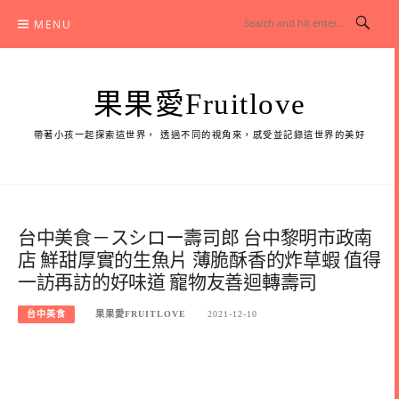
Skip
MENU
to
content
果果愛Fruitlove
帶著小孩一起探索這世界， 透過不同的視角來，感受並記錄這世界的美好
台中美食－スシロー壽司郎 台中黎明市政南
店 鮮甜厚實的生魚片 薄脆酥香的炸草蝦 值得
一訪再訪的好味道 寵物友善迴轉壽司
台中美食
果果愛FRUITLOVE
2021-12-10