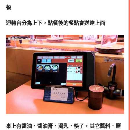
餐
迴轉台分為上下，點餐後的餐點會送達上面
桌上有醬油．醬油膏．湯匙．筷子，其它醬料．鹽