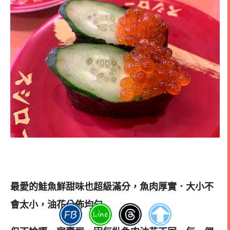
最愛的鮭魚鮮甜味也超級滿分，
魚肉厚實．大小不
會太小，油花分佈均勻