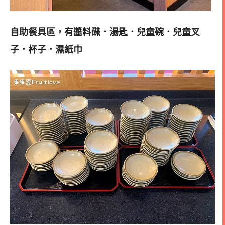
自助餐具區，有醬料碟．湯匙．兒童碗．兒童叉
子．杯子．濕紙巾