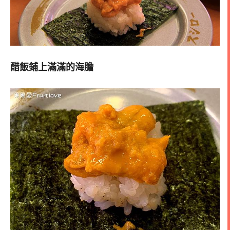
醋飯鋪上滿滿的海膽