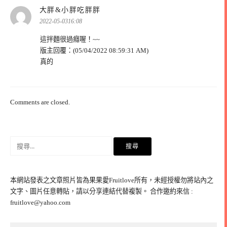
表
大胖&小胖吃胖胖
示:
2022-05-0316:08
這拌麵很過癮喔！~~
版主回覆：(05/04/2022 08:59:31 AM)
真的
Comments are closed.
搜
尋
關
鍵
本網站發表之文章照片皆為果果愛Fruitlove所有，未經授權勿將站內之
字:
文字、圖片任意轉貼，請以分享連結代替複製。 合作邀約來信 :
fruitlove@yahoo.com