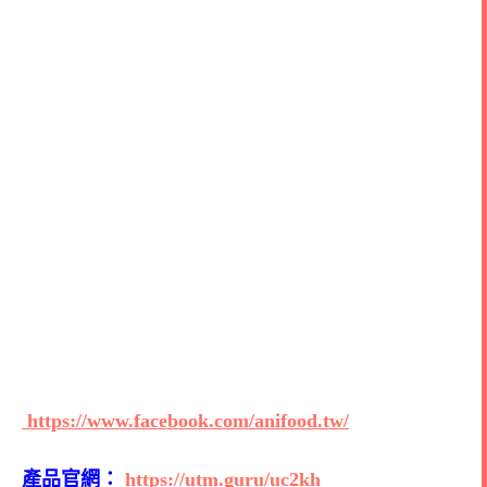
https://www.facebook.com/anifood.tw/
產品官網：
https://utm.guru/uc2kh