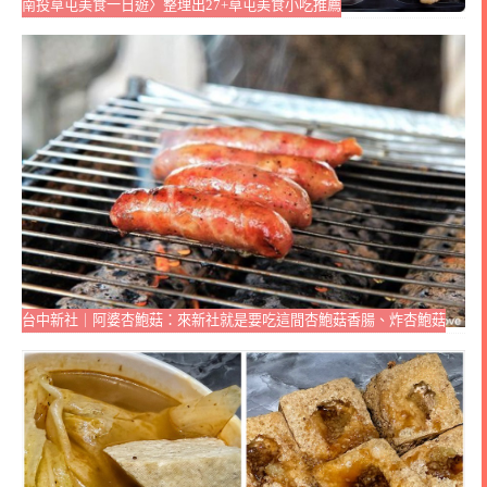
南投草屯美食一日遊〉整理出27+草屯美食小吃推薦
台中新社｜阿婆杏鮑菇：來新社就是要吃這間杏鮑菇香腸、炸杏鮑菇