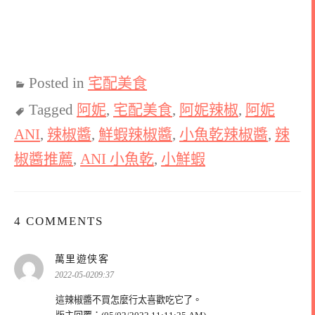
Posted in
宅配美食
Tagged
阿妮
,
宅配美食
,
阿妮辣椒
,
阿妮
ANI
,
辣椒醬
,
鮮蝦辣椒醬
,
小魚乾辣椒醬
,
辣
椒醬推薦
,
ANI 小魚乾
,
小鮮蝦
4 COMMENTS
表
萬里遊侠客
示:
2022-05-0209:37
這辣椒醬不買怎麼行太喜歡吃它了。