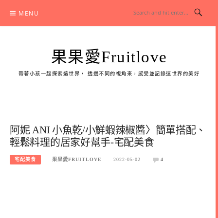
Skip
MENU
to
content
果果愛Fruitlove
帶著小孩一起探索這世界， 透過不同的視角來，感受並記錄這世界的美好
阿妮 ANI 小魚乾/小鮮蝦辣椒醬〉簡單搭配、
輕鬆料理的居家好幫手-宅配美食
宅配美食
果果愛FRUITLOVE
2022-05-02
4