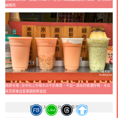
鹹豬肉
南屏木場 | 台中向上市場木瓜牛奶專賣，不加一滴水的香濃好喝，木瓜
來至屏東自家果園新鮮直送
歡迎加入LINE社群文章不漏接