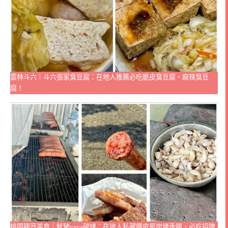
雲林斗六｜斗六張家臭豆腐：在地人推薦必吃脆皮臭豆腐、麻辣臭豆
腐！
桃園觀音美食｜魷豬yaya碳烤：在地人私藏鐵皮屋炭烤香腸、必吃招牌