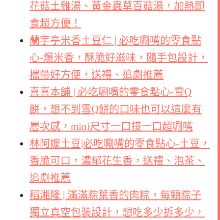
花菇土雞湯、黃金蟲草百菇湯，加熱即
食超方便！
蘭宇亭米香土豆仁 | 必吃唰嘴的零食點
心-爆米香，酥脆好滋味，隨手包設計，
攜帶好方便，送禮、追劇推薦
喜喜本舖 | 必吃唰嘴的零食點心-雪Q
餅，想不到雪Q餅的口味也可以這麼有
層次感，mini尺寸一口接一口超唰嘴
林阿嬤土豆|必吃唰嘴的零食點心-土豆，
香脆可口，濃郁花生香，送禮、泡茶、
追劇推薦
稻湘隆 | 滿滿粽葉香的肉粽，每顆粽子
獨立真空包裝設計，想吃多少拆多少，