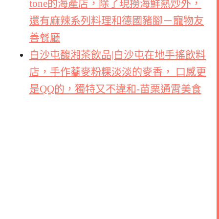
tone的海產店，除了現撈海鮮熱炒外，
還有麻辣系列料理和德國豬腳－寵物友
善餐廳
白沙屯馥湘茶飲品|白沙屯在地手搖飲料
店，手作蕎麥粉粿淡淡的麥香， 口感更
是QQ的，獨特又不違和-苗栗通霄美食