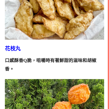
花枝丸
口感酥香Q脆，咀嚼時有著鮮甜的滋味和胡椒
香
。