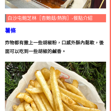
白沙屯鲍芝林［杏鮑菇/熱狗］-餐點介紹
薯條
炸物都有撒上一些胡椒粉，口感外酥內鬆軟，後
面可以吃到一些胡椒的鹹香
。