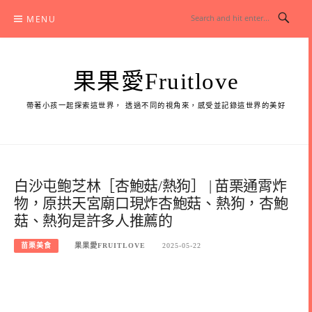
Skip
MENU
to
content
果果愛Fruitlove
帶著小孩一起探索這世界， 透過不同的視角來，感受並記錄這世界的美好
白沙屯鲍芝林［杏鮑菇/熱狗］ | 苗栗通霄炸
物，原拱天宮廟口現炸杏鮑菇、熱狗，杏鮑
菇、熱狗是許多人推薦的
苗栗美食
果果愛FRUITLOVE
2025-05-22