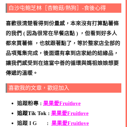
白沙屯鲍芝林［杏鮑菇/熱狗］-食後心得
喜歡很清楚看得到份量感，本來沒有打算點薯條
的我們 ( 因為很常在早餐店點 ) ，但看到好多人
都來買薯條 ，也就跟著點了，等於整家店全部的
品項蒐集完成，後面還有拿到店家給的結緣品，
讓我們感受到在這當中善的循環與媽祖娘娘想要
傳遞的溫暖。
喜歡我的文章，歡迎加入
追蹤粉專 :
果果愛Fruitlove
追蹤Tik Tok :
果果愛Fruitlove
追蹤 I G :
果果愛Fruitlove