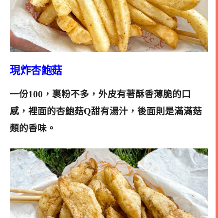
現炸杏鮑菇
一份100，
裹粉不多，外皮有著酥香薄脆的口
感，裡面的杏鮑菇Q甜有湯汁，後面則是滿滿菇
類的香味。