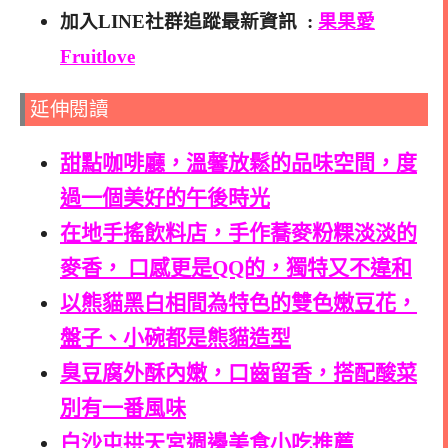
加入LINE社群追蹤最新資訊 :
果果愛
Fruitlove
延伸閱讀
甜點咖啡廳，溫馨放鬆的品味空間，度
過一個美好的午後時光
在地手搖飲料店，手作蕎麥粉粿淡淡的
麥香， 口感更是QQ的，獨特又不違和
以熊貓黑白相間為特色的雙色嫩豆花，
盤子、小碗都是熊貓造型
臭豆腐外酥內嫩，口齒留香，搭配酸菜
別有一番風味
白沙屯拱天宮週邊美食小吃推薦