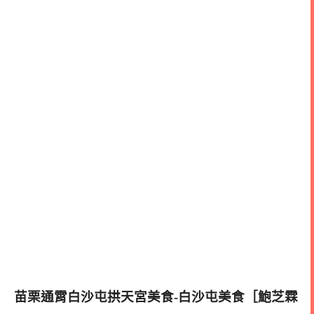
苗栗通霄白沙屯拱天宮美食-白沙屯美食［鮑芝霖