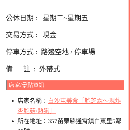
公休日期 : 星期二~星期五
交易方式 : 現金
停車方式 : 路邊空地 / 停車場
備 註 : 外帶式
店家/景點資訊
店家名稱：
白沙屯美食［鮑芝霖～現炸
杏鮑菇/熱狗］
所在地址：357苗栗縣通霄鎮白東里5鄰