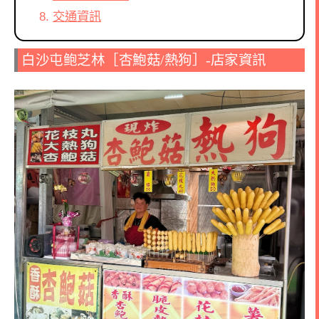
交通資訊
白沙屯鲍芝林［杏鮑菇/熱狗］-店家資訊