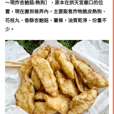
～現炸杏鮑菇/熱狗］，原本在拱天宮廟口的位
置，現在搬到巷弄內，主要販售炸物脆皮熱狗、
花枝丸、香酥杏鮑菇、薯條，油質乾淨、份量不
少
。