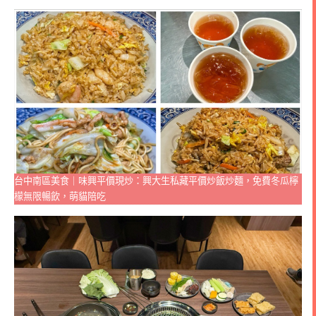
台中南區美食｜味興平價現炒：興大生私藏平價炒飯炒麵，免費冬瓜檸
檬無限暢飲，萌貓陪吃