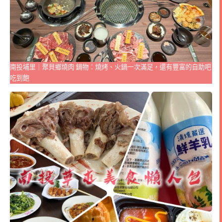
南投埔里｜聚貝鄉燒肉 鍋物：燒烤、火鍋一次滿足，還有豐富的自助吧
吃到飽