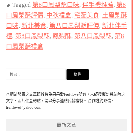
Tagged
第8口鳳梨酥口味
,
伴手禮推薦
,
第8
口鳳梨酥評價
,
中秋禮盒
,
宅配美食
,
土鳳梨酥
口味
,
新北美食
,
第八口鳳梨酥評價
,
新北伴手
禮
,
第8口鳳梨酥
,
鳳梨酥
,
第八口鳳梨酥
,
第8
口鳳梨酥禮盒
搜
尋
關
鍵
本網站發表之文章照片皆為果果愛Fruitlove所有，未經授權勿將站內之
字:
文字、圖片任意轉貼，請以分享連結代替複製。 合作邀約來信 :
fruitlove@yahoo.com
最新文章