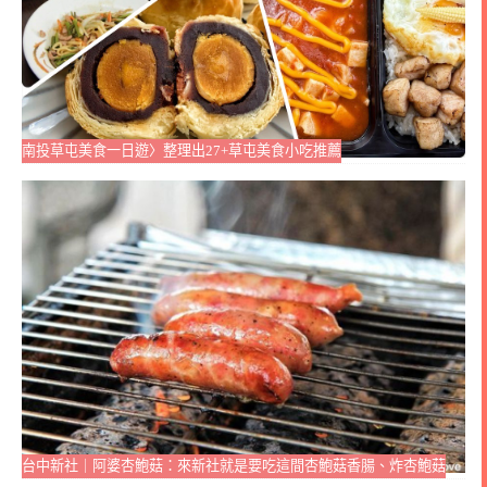
南投草屯美食一日遊〉整理出27+草屯美食小吃推薦
台中新社｜阿婆杏鮑菇：來新社就是要吃這間杏鮑菇香腸、炸杏鮑菇