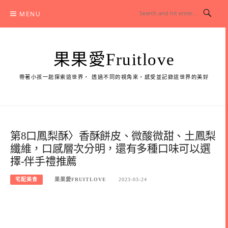
Skip
MENU
to
content
果果愛Fruitlove
帶著小孩一起探索這世界， 透過不同的視角來，感受並記錄這世界的美好
第8口鳳梨酥〉香酥餅皮、微酸微甜、土鳳梨
纖維，口感層次分明，還有多種口味可以選
擇-伴手禮推薦
宅配美食
果果愛FRUITLOVE
2023-03-24