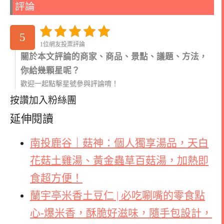
評論
5
1位網友投票評論
關於本文評論的商家、商品、景點、議題、方法，
你給幾顆星呢？
歡迎一起點擊星號參與評論唷！
按讚加入粉絲團
延伸閱讀
南投鹿谷｜菇神：個人獨享湯品，天白
花菇土雞湯、黃金蟲草百菇湯，加熱即
食超方便！
蘭宇亭米香土豆仁 | 必吃唰嘴的零食點
心-爆米香，酥脆好滋味，隨手包設計，