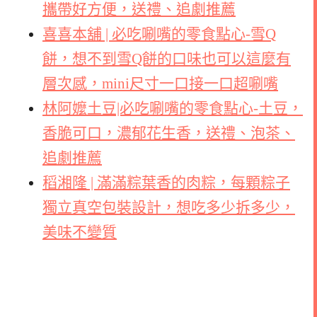
攜帶好方便，送禮、追劇推薦
喜喜本舖 | 必吃唰嘴的零食點心-雪Q
餅，想不到雪Q餅的口味也可以這麼有
層次感，mini尺寸一口接一口超唰嘴
林阿嬤土豆|必吃唰嘴的零食點心-土豆，
香脆可口，濃郁花生香，送禮、泡茶、
追劇推薦
稻湘隆 | 滿滿粽葉香的肉粽，每顆粽子
獨立真空包裝設計，想吃多少拆多少，
美味不變質