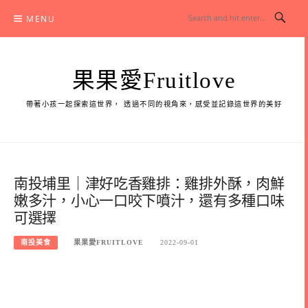
Skip
MENU
to
content
果果愛Fruitlove
帶著小孩一起探索這世界， 透過不同的視角來，感受並記錄這世界的美好
南投埔里｜津好吃香雞排：雞排外酥，肉鮮
嫩多汁，小心一口咬下噴汁，還有多種口味
可選擇
南投美食
果果愛FRUITLOVE
2022-09-01