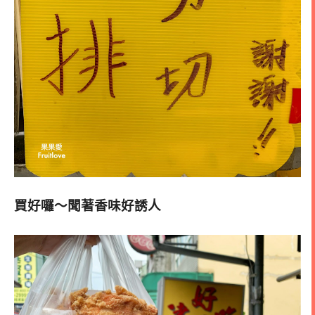
買好囉～聞著香味好誘人