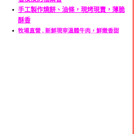
手工製作燒餅、油條，現烤現賣，薄脆
酥香
牧場直營 , 新鮮現宰溫體牛肉，鮮嫩香甜