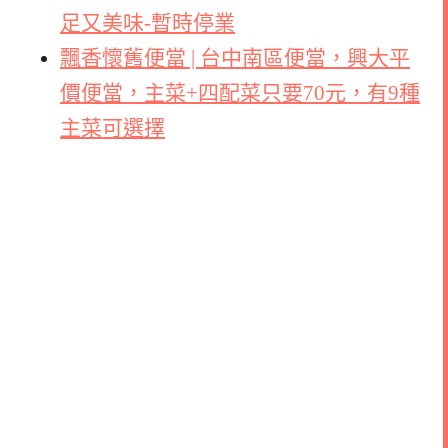
足又美味-暫時停業
飄香懷舊便當 | 台中南區便當，興大平
價便當，主菜+四配菜只要70元，有9種
主菜可選擇