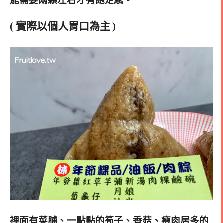
能需要兩顆左右才有飽足感。
( 實際以個人胃口為主 )
裡面有菜脯、一點點的筍子、香菇、瘦肉居多的