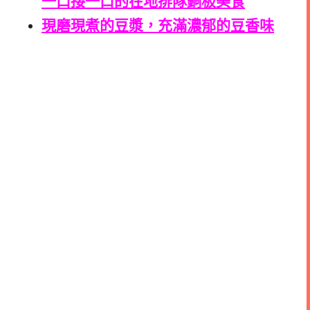
一口接一口的在地排隊銅板美食
現磨現煮的豆漿，充滿濃郁的豆香味