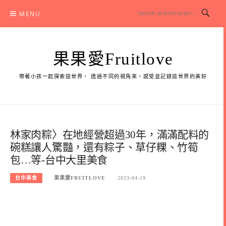
Skip
MENU
to
content
果果愛Fruitlove
帶著小孩一起探索這世界， 透過不同的視角來，感受並記錄這世界的美好
林家肉粽〉在地經營超過30年，滿滿配料的
碗糕讓人驚豔，還有粽子、草仔粿、竹筍
包…等-台中大里美食
台中美食
果果愛FRUITLOVE
2023-04-19