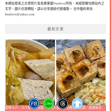
鍵
本網站發表之文章照片皆為果果愛Fruitlove所有，未經授權勿將站內之
字:
文字、圖片任意轉貼，請以分享連結代替複製。 合作邀約來信 :
fruitlove@yahoo.com
最新文章
雲林斗六｜斗六張家臭豆腐：在地人推薦必吃脆皮臭豆腐、麻辣臭豆