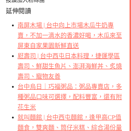
按讚加入粉絲團
延伸閱讀
南屏木場 | 台中向上市場木瓜牛奶專
賣，不加一滴水的香濃好喝，木瓜來至
屏東自家果園新鮮直送
屘壽司 | 台中西屯日本料理，捷運學區
壽司、鮮甜生魚片、澎湃海鮮丼、炙燒
壽司、寵物友善
台中烏日｜巧福粥品：粥品專賣店，多
種粥品口味可選擇，配料豐富，還有附
花生米
就叫麵館 | 台中西屯麵館，逢甲高CP值
麵食，雙爽麵、筒仔米糕、綜合湯份量