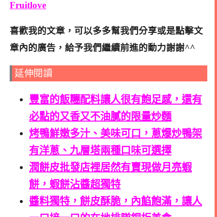
Fruitlove
喜歡我的文章，可以多多幫我們分享或是點擊文
章內的廣告，給予我們繼續前進的動力謝謝^^
延伸閱讀
豐富的飯糰配料讓人很有飽足感，還有
必點的又香又不油膩的限量炒麵
烤鴨鮮嫩多汁、美味可口，蔥爆炒鴨架
有洋蔥、九層塔兩種口味可選擇
潤餅皮批發店裡居然有賣現做月亮蝦
餅，蝦餅沾醬超獨特
醬料獨特，餅皮酥脆，內餡飽滿，讓人